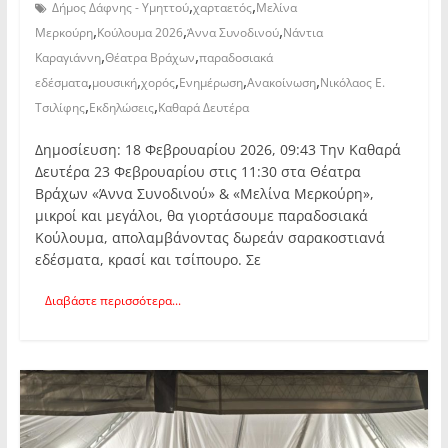
,
,
Δήμος Δάφνης - Υμηττού
χαρταετός
Μελίνα
,
,
,
Μερκούρη
Κούλουμα 2026
Άννα Συνοδινού
Νάντια
,
,
Καραγιάννη
Θέατρα Βράχων
παραδοσιακά
,
,
,
,
,
εδέσματα
μουσική
χορός
Ενημέρωση
Ανακοίνωση
Νικόλαος Ε.
,
,
Τσιλίφης
Εκδηλώσεις
Καθαρά Δευτέρα
Δημοσίευση: 18 Φεβρουαρίου 2026, 09:43 Την Καθαρά
Δευτέρα 23 Φεβρουαρίου στις 11:30 στα Θέατρα
Βράχων «Άννα Συνοδινού» & «Μελίνα Μερκούρη»,
μικροί και μεγάλοι, θα γιορτάσουμε παραδοσιακά
Κούλουμα, απολαμβάνοντας δωρεάν σαρακοστιανά
εδέσματα, κρασί και τσίπουρο. Σε
Διαβάστε περισσότερα...