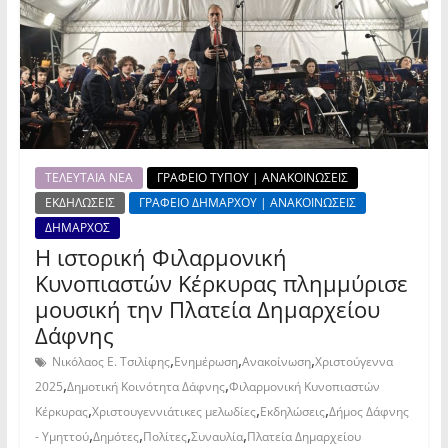
ΤΕΛΕΥΤΑΙΑ ΝΕΑ
ΓΡΑΦΕΙΟ ΤΥΠΟΥ | ΑΝΑΚΟΙΝΩΣΕΙΣ
ΕΚΔΗΛΩΣΕΙΣ
ΓΡΑΦΕΙΟ ΔΗΜΑΡΧΟΥ | ΑΝΑΚΟΙΝΩΣΕΙΣ
ΔΗΜΑΡΧΟΣ
Η ιστορική Φιλαρμονική
Κυνοπιαστών Κέρκυρας πλημμύρισε
μουσική την Πλατεία Δημαρχείου
Δάφνης
,
,
,
Νικόλαος Ε. Τσιλίφης
Ενημέρωση
Ανακοίνωση
Χριστούγεννα
,
,
2025
Δημοτική Κοινότητα Δάφνης
Φιλαρμονική Κυνοπιαστών
,
,
,
Κέρκυρας
Χριστουγεννιάτικες μελωδίες
Εκδηλώσεις
Δήμος Δάφνης
,
,
,
,
- Υμηττού
Δημότες
Πολίτες
Συναυλία
Πλατεία Δημαρχείου