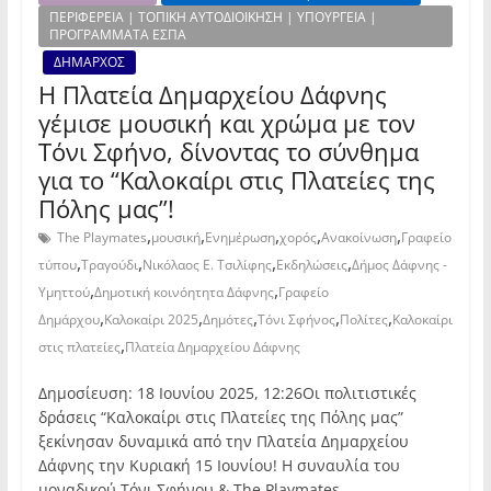
ΠΕΡΙΦΕΡΕΙΑ | ΤΟΠΙΚΗ ΑΥΤΟΔΙΟΙΚΗΣΗ | ΥΠΟΥΡΓΕΙΑ |
ΠΡΟΓΡΑΜΜΑΤΑ ΕΣΠΑ
ΔΗΜΑΡΧΟΣ
Η Πλατεία Δημαρχείου Δάφνης
γέμισε μουσική και χρώμα με τον
Τόνι Σφήνο, δίνοντας το σύνθημα
για το “Καλοκαίρι στις Πλατείες της
Πόλης μας”!
,
,
,
,
,
The Playmates
μουσική
Ενημέρωση
χορός
Ανακοίνωση
Γραφείο
,
,
,
,
τύπου
Τραγούδι
Νικόλαος Ε. Τσιλίφης
Εκδηλώσεις
Δήμος Δάφνης -
,
,
Υμηττού
Δημοτική κοινόητητα Δάφνης
Γραφείο
,
,
,
,
,
Δημάρχου
Καλοκαίρι 2025
Δημότες
Τόνι Σφήνος
Πολίτες
Καλοκαίρι
,
στις πλατείες
Πλατεία Δημαρχείου Δάφνης
Δημοσίευση: 18 Ιουνίου 2025, 12:26Οι πολιτιστικές
δράσεις “Καλοκαίρι στις Πλατείες της Πόλης μας”
ξεκίνησαν δυναμικά από την Πλατεία Δημαρχείου
Δάφνης την Κυριακή 15 Ιουνίου! Η συναυλία του
μοναδικού Τόνι Σφήνου & The Playmates