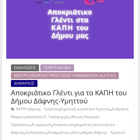
ΕΚΔΗΛΩΣΕΙΣ
ΤΕΛΕΥΤΑΙΑ ΝΕΑ
ΚΕΝΤΡΟ ΑΝΟΙΧΤΗΣ ΠΡΟΣΤΑΣΙΑΣ ΗΛΙΚΙΩΜΕΝΩΝ (Κ.Α.Π.Η.)
ΔΗΜΑΡΧΟΣ
Αποκριάτικο Γλέντι για τα ΚΑΠΗ του
Δήμου Δάφνης-Υμηττού
,
,
ΚΑΠΗ Δάφνης - Υμηττού
Δημοτική κοινότητα Υμηττού
Ανδριάνα
,
,
Μαγγίτα
Νικόλαος Ε. Τσιλίφης
Διεύθυνση Νομικών
,
,
,
Προσώπων
Ενημέρωση
Ανακοίνωση
Δημοτική κοινότητητα
,
,
,
Δάφνης
Εκδηλώσεις
Αποκριάτικο γλέντι
Δήμος Δάφνης - Υμηττού