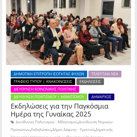
ΔΗΜΟΤΙΚΗ ΕΠΙΤΡΟΠΗ ΙΣΟΤΗΤΑΣ ΦΥΛΩΝ
ΤΕΛΕΥΤΑΙΑ ΝΕΑ
ΓΡΑΦΕΙΟ ΤΥΠΟΥ | ΑΝΑΚΟΙΝΩΣΕΙΣ
ΕΚΔΗΛΩΣΕΙΣ
ΔΙΕΥΘΥΝΣΗ ΚΟΙΝΩΝΙΚΗΣ ΠΟΛΙΤΙΚΗΣ
ΔΙΕΥΘΥΝΣΗ ΠΟΛΙΤΙΣΜΟΥ | ΑΘΛΗΤΙΣΜΟΥ
ΔΗΜΑΡΧΟΣ
Εκδηλώσεις για την Παγκόσμια
Ημέρα της Γυναίκας 2025
,
Διεύθυνση Πολιτισμού - Αθλητισμού
Διεύθυνση Νομικών
,
,
,
Προσώπων
Εκδηλώσεις
Δήμος Δάφνης - Υμηττού
Δημοτικής
,