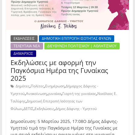
ΕΚΔΗΛΩΣΕΙΣ
ΔΗΜΟΤΙΚΗ ΕΠΙΤΡΟΠΗ ΙΣΟΤΗΤΑΣ ΦΥΛΩΝ
ΤΕΛΕΥΤΑΙΑ ΝΕΑ
ΔΙΕΥΘΥΝΣΗ ΠΟΛΙΤΙΣΜΟΥ | ΑΘΛΗΤΙΣΜΟΥ
ΔΗΜΑΡΧΟΣ
Εκδηλώσεις με αφορμή την
Παγκόσμια Ημέρα της Γυναίκας
2025
,
,
,
Δημότες
Πολίτες
Ενημέρωση
Δήμαρχος Δάφνης -
,
,
,
,
Υμηττού
Ανακοίνωση
γυναίκα
Γιορτή της γυναίκας
Νικόλαος Ε.
,
Τσιλίφης
Δημοτική Επιτροπή Ισότητας των
,
,
,
Φύλων
ΔΕΠΙΣ
Εκδηλώσεις
Δήμος Δάφνης - Υμηττού
Δημοσίευση: 5 Μαρτίου 2025, 17:08Ο Δήμος Δάφνης-
Υμηττού τιμά την Παγκόσμια Ημέρα της Γυναίκας με
μια σειρά εκδηλώσεων αφιερωμένες στη γυναικεία