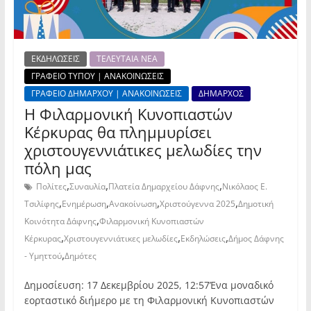
ΕΚΔΗΛΩΣΕΙΣ
ΤΕΛΕΥΤΑΙΑ ΝΕΑ
ΓΡΑΦΕΙΟ ΤΥΠΟΥ | ΑΝΑΚΟΙΝΩΣΕΙΣ
ΓΡΑΦΕΙΟ ΔΗΜΑΡΧΟΥ | ΑΝΑΚΟΙΝΩΣΕΙΣ
ΔΗΜΑΡΧΟΣ
Η Φιλαρμονική Κυνοπιαστών
Κέρκυρας θα πλημμυρίσει
χριστουγεννιάτικες μελωδίες την
πόλη μας
,
,
,
Πολίτες
Συναυλία
Πλατεία Δημαρχείου Δάφνης
Νικόλαος Ε.
,
,
,
,
Τσιλίφης
Ενημέρωση
Ανακοίνωση
Χριστούγεννα 2025
Δημοτική
,
Κοινότητα Δάφνης
Φιλαρμονική Κυνοπιαστών
,
,
,
Κέρκυρας
Χριστουγεννιάτικες μελωδίες
Εκδηλώσεις
Δήμος Δάφνης
,
- Υμηττού
Δημότες
Δημοσίευση: 17 Δεκεμβρίου 2025, 12:57Ένα μοναδικό
εορταστικό διήμερο με τη Φιλαρμονική Κυνοπιαστών