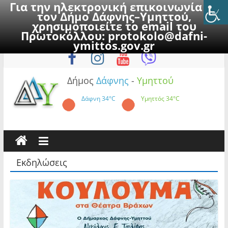
Για την ηλεκτρονική επικοινωνία με
τον Δήμο Δάφνης–Υμηττού,
χρησιμοποιείτε το email του
Πρωτοκόλλου:
protokolo@dafni-
Skip
Παρασκευή, 7 Αυγούστου 2026
ymittos.gov.gr
to
content
Δήμος
Δάφνης
-
Υμηττού
Δάφνη
34°C
Υμηττός
34°C
Εκδηλώσεις