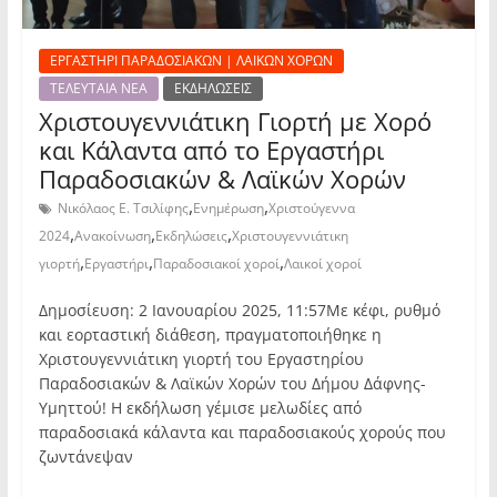
ΕΡΓΑΣΤΗΡΙ ΠΑΡΑΔΟΣΙΑΚΩΝ | ΛΑΙΚΩΝ ΧΟΡΩΝ
ΤΕΛΕΥΤΑΙΑ ΝΕΑ
ΕΚΔΗΛΩΣΕΙΣ
Χριστουγεννιάτικη Γιορτή με Χορό
και Κάλαντα από το Εργαστήρι
Παραδοσιακών & Λαϊκών Χορών
,
,
Νικόλαος Ε. Τσιλίφης
Ενημέρωση
Χριστούγεννα
,
,
,
2024
Ανακοίνωση
Εκδηλώσεις
Χριστουγεννιάτικη
,
,
,
γιορτή
Εργαστήρι
Παραδοσιακοί χοροί
Λαικοί χοροί
Δημοσίευση: 2 Ιανουαρίου 2025, 11:57Με κέφι, ρυθμό
και εορταστική διάθεση, πραγματοποιήθηκε η
Χριστουγεννιάτικη γιορτή του Εργαστηρίου
Παραδοσιακών & Λαϊκών Χορών του Δήμου Δάφνης-
Υμηττού! Η εκδήλωση γέμισε μελωδίες από
παραδοσιακά κάλαντα και παραδοσιακούς χορούς που
ζωντάνεψαν