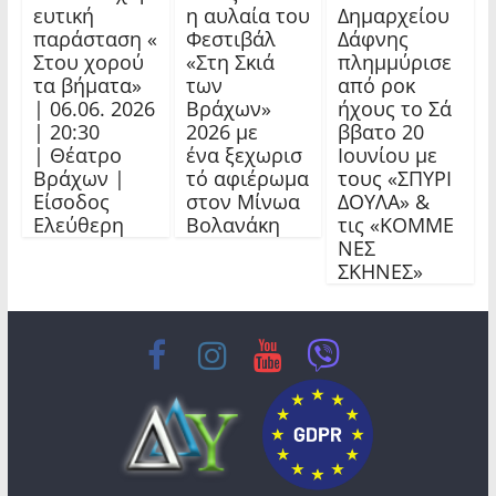
ευτική
η αυλαία του
Δημαρχείου
παράσταση «
Φεστιβάλ
Δάφνης
Στου χορού
«Στη Σκιά
πλημμύρισε
τα βήματα»
των
από ροκ
| 06.06. 2026
Βράχων»
ήχους το Σά
| 20:30
2026 με
ββατο 20
| Θέατρο
ένα ξεχωρισ
Ιουνίου με
Βράχων |
τό αφιέρωμα
τους «ΣΠΥΡΙ
Είσοδος
στον Μίνωα
ΔΟΥΛΑ» &
Ελεύθερη
Βολανάκη
τις «ΚΟΜΜΕ
ΝΕΣ
ΣΚΗΝΕΣ»