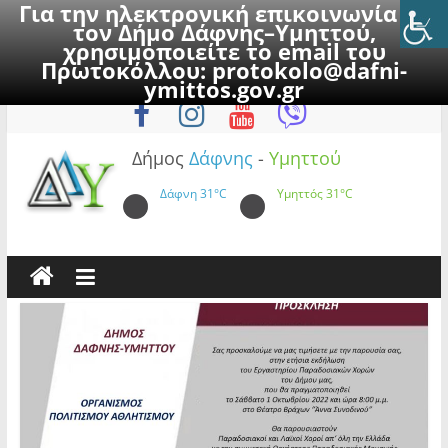
Για την ηλεκτρονική επικοινωνία με
τον Δήμο Δάφνης–Υμηττού,
χρησιμοποιείτε το email του
Πρωτοκόλλου:
protokolo@dafni-
Skip
Σάββατο, 8 Αυγούστου 2026
ymittos.gov.gr
to
content
Δήμος
Δάφνης
-
Υμηττού
Δάφνη
31°C
Υμηττός
31°C