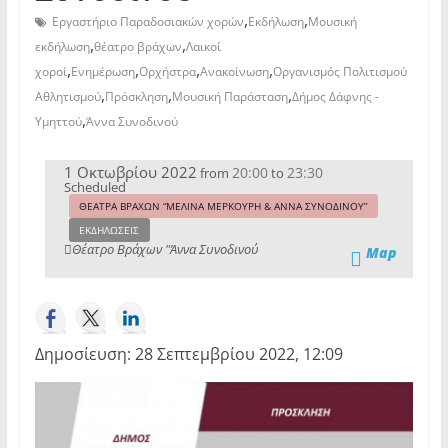
,
,
Εργαστήριο Παραδοσιακών χορών
Εκδήλωση
Μουσική
,
,
εκδήλωση
θέατρο βράχων
Λαικοί
,
,
,
,
χοροί
Ενημέρωση
Ορχήστρα
Ανακοίνωση
Οργανισμός Πολιτισμού
,
,
,
Αθλητισμού
Πρόσκληση
Μουσική Παράσταση
Δήμος Δάφνης -
,
Υμηττού
Άννα Συνοδινού
1 Οκτωβρίου 2022
20:00
23:30
from
to
Scheduled
ΘΕΑΤΡΑ ΒΡΑΧΩΝ “ΜΕΛΙΝΑ ΜΕΡΚΟΥΡΗ & ΑΝΝΑ ΣΥΝΟΔΙΝΟΥ”
ΕΚΔΗΛΩΣΕΙΣ
Θέατρο Βράχων "Άννα Συνοδινού
Map
Δημοσίευση: 28 Σεπτεμβρίου 2022, 12:09