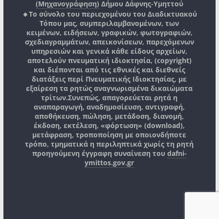
(Μηχανογράφηση)
Δήμου Δάφνης-Υμηττού
🔸Το σύνολο του περιεχομένου του Διαδικτυακού
Τόπου μας, συμπεριλαμβανομένων, των
κειμένων, ειδήσεων, γραφικών, φωτογραφιών,
σχεδιαγραμμάτων, απεικονίσεων, παρεχόμενων
υπηρεσιών και γενικά κάθε είδους αρχείων,
αποτελούν πνευματική ιδιοκτησία, (copyright)
και διέπονται από τις εθνικές και διεθνείς
διατάξεις περί Πνευματικής Ιδιοκτησίας, με
εξαίρεση τα ρητώς αναγνωρισμένα δικαιώματα
τρίτων.
Συνεπώς, απαγορεύεται ρητά η
αναπαραγωγή, αναδημοσίευση, αντιγραφή,
αποθήκευση, πώληση, μετάδοση, διανομή,
έκδοση, εκτέλεση, «φόρτωση» (download),
μετάφραση, τροποποίηση με οποιονδήποτε
τρόπο, τμηματικά η περιληπτικά χωρίς τη ρητή
προηγούμενη έγγραφη συναίνεση του
dafni-
ymittos.gov.gr