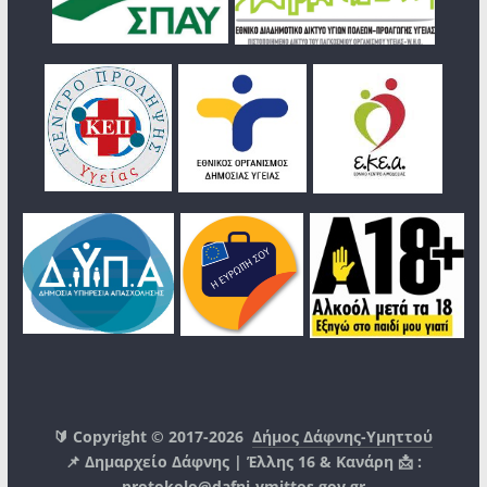
🔰 Copyright © 2017-2026
Δήμος Δάφνης-Υμηττού
📌 Δημαρχείο Δάφνης | Έλλης 16 & Κανάρη 📩 :
protokolo@dafni-ymittos.gov.gr