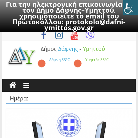
Για την ηλεκτρονική επικοινωνία με
τον Δήμο Δάφνης–Υμηττού,
χρησιμοποιείτε το email του
Πρωτοκόλλου:
protokolo@dafni-
Skip
Πέμπτη, 6 Αυγούστου 2026
ymittos.gov.gr
to
content
Δήμος
Δάφνης
-
Υμηττού
Δάφνη
33°C
Υμηττός
33°C
Ημέρα: