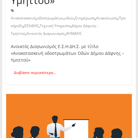
Υμηττού»
,
,
,
,
,
Ανακατασκευή
οδοστρωμάτων
οδών
Ενημέρωση
Ανακοίνωση
Προ
,
,
,
κήρυξη
ΕΣΗΔΗΣ
Τεχνική Υπηρεσία
Δήμος Δάφνης -
,
,
Υμηττού
Ανοικτός Διαγωνισμός
ΚΗΜΔΗΣ
Ανοικτός Διαγωνισμός Ε.Σ.Η.ΔΗ.Σ. με τίτλο
«Ανακατασκευή οδοστρωμάτων Οδών Δήμου Δάφνης –
Υμηττού»
Διαβάστε περισσότερα...