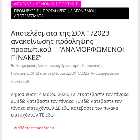
ΔΙΕΥΘΥΝΣΗ ΚΟΙΝΩΝΙΚΗΣ ΠΟΛΙΤΙΚΗΣ
ΠΡΟΚΗΡΥΞΕΙΣ | ΠΡΟΣΛΗΨΕΙΣ | ΔΙΑΓΩΝΙΣΜΟΙ |
ΑΠΟΤΕΛΕΣΜΑΤΑ
Αποτελέσματα της ΣΟΧ 1/2023
ανακοίνωσης πρόσληψης
προσωπικού – “ΑΝΑΜΟΡΦΩΜΕΝΟΙ
ΠΙΝΑΚΕΣ”
,
,
Ενημέρωση
Ανακοίνωση
Οργανισμός Κοινωνικής
,
,
,
,
Πολιτικής
ΟΚΠΔΥ
αποτελέσματα
ΣΟΧ 1/2023
Αναμορφωμένοι
,
πίνακες
ΔΕ
Δημοσίευση: 4 Μαΐου 2023, 12:21Κατεβάστε τον πίνακα
ΔΕ εδώ Κατεβάστε τον πίνακα ΤΕ εδώ Κατεβάστε τον
πίνακα επιτυχόντων ΔΕ εδώ Κατεβάστε τον πίνακα
επιτυχόντων ΤΕ εδώ
Διαβάστε περισσότερα...