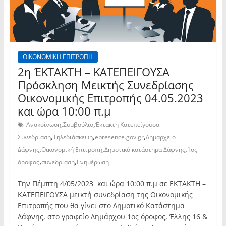
ΟΙΚΟΝΟΜΙΚΗ ΕΠΙΤΡΟΠΗ
2η ΈΚΤΑΚΤΗ – ΚΑΤΕΠΕΙΓΟΥΣΑ
Πρόσκληση Μεικτής Συνεδρίασης
Οικονομικής Επιτροπής 04.05.2023
και ώρα 10:00 π.μ
,
,
Ανακοίνωση
Συμβούλιο
Έκτακτη Κατεπείγουσα
,
,
,
Συνεδρίαση
Τηλεδιάσκεψη
epresence.gov.gr
Δημαρχείο
,
,
,
Δάφνης
Οικονομική Επιτροπή
Δημοτικό κατάστημα Δάφνης
1ος
,
,
όροφος
συνεδρίαση
Ενημέρωση
Την Πέμπτη 4/05/2023 και ώρα 10:00 π.μ σε ΕΚΤΑΚΤΗ –
ΚΑΤΕΠΕΙΓΟΥΣΑ μεικτή συνεδρίαση της Οικονομικής
Επιτροπής που θα γίνει στο Δημοτικό Κατάστημα
Δάφνης, στο γραφείο Δημάρχου 1ος όροφος, Έλλης 16 &