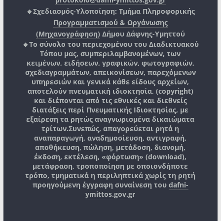
🔹Σχεδιασμός-Υλοποίηση:
Τμήμα Πληροφορικής
Προγραμματισμού & Οργάνωσης
(Μηχανογράφηση)
Δήμου Δάφνης-Υμηττού
🔸Το σύνολο του περιεχομένου του Διαδικτυακού
Τόπου μας, συμπεριλαμβανομένων, των
κειμένων, ειδήσεων, γραφικών, φωτογραφιών,
σχεδιαγραμμάτων, απεικονίσεων, παρεχόμενων
υπηρεσιών και γενικά κάθε είδους αρχείων,
αποτελούν πνευματική ιδιοκτησία, (copyright)
και διέπονται από τις εθνικές και διεθνείς
διατάξεις περί Πνευματικής Ιδιοκτησίας, με
εξαίρεση τα ρητώς αναγνωρισμένα δικαιώματα
τρίτων.
Συνεπώς, απαγορεύεται ρητά η
αναπαραγωγή, αναδημοσίευση, αντιγραφή,
αποθήκευση, πώληση, μετάδοση, διανομή,
έκδοση, εκτέλεση, «φόρτωση» (download),
μετάφραση, τροποποίηση με οποιονδήποτε
τρόπο, τμηματικά η περιληπτικά χωρίς τη ρητή
προηγούμενη έγγραφη συναίνεση του
dafni-
ymittos.gov.gr