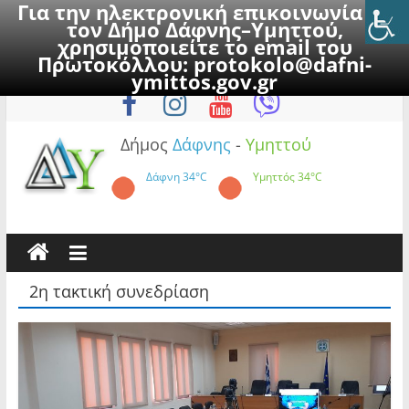
Για την ηλεκτρονική επικοινωνία με
τον Δήμο Δάφνης–Υμηττού,
χρησιμοποιείτε το email του
Πρωτοκόλλου:
protokolo@dafni-
Skip
Παρασκευή, 7 Αυγούστου 2026
ymittos.gov.gr
to
content
Δήμος
Δάφνης
-
Υμηττού
Δάφνη
34°C
Υμηττός
34°C
2η τακτική συνεδρίαση