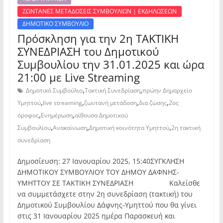
ΖΩΝΤΑΝΕΣ ΜΕΤΑΔΟΣΕΙΣ ΣΥΜΒΟΥΛΙΩΝ | ΕΚΔΗΛΩΣΕΩΝ
ΔΗΜΟΤΙΚΟ ΣΥΜΒΟΥΛΙΟ
Πρόσκληση για την 2η ΤΑΚΤΙΚΗ
ΣΥΝΕΔΡΙΑΣΗ του Δημοτικού
Συμβουλίου την 31.01.2025 και ώρα
21:00 με Live Streaming
,
,
Δημοτικό Συμβούλιο
Τακτική Συνεδρίαση
πρώην Δημαρχείο
,
,
,
,
Υμηττού
live streaming
ζωντανή μετάδοση
δια ζώσης
2ος
,
,
όροφος
Ενημέρωση
αίθουσα Δημοτικού
,
,
,
Συμβουλίου
Ανακοίνωση
Δημοτική κοινότητα Υμηττού
2η τακτική
συνεδρίαση
Δημοσίευση: 27 Ιανουαρίου 2025, 15:40ΣΥΓΚΛΗΣΗ
ΔΗΜΟΤΙΚΟΥ ΣΥΜΒΟΥΛΙΟΥ ΤΟΥ ΔΗΜΟΥ ΔΑΦΝΗΣ-
ΥΜΗΤΤΟΥ ΣΕ ΤΑΚΤΙΚΗ ΣΥΝΕΔΡΙΑΣΗ Καλείσθε
να συμμετάσχετε στην 2η συνεδρίαση (τακτική) του
Δημοτικού Συμβουλίου Δάφνης-Υμηττού που θα γίνει
στις 31 Ιανουαρίου 2025 ημέρα Παρασκευή και