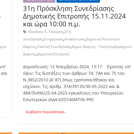
31η Πρόσκληση Συνεδρίασης
4
Δημοτικής Επιτροπής 15.11.2024
και ώρα 10:00 π.μ.
,
Νικόλαος Ε. Τσιλίφης
31η
,
,
,
συνεδρίαση
Ενημέρωση
Ανακοίνωση
Δημοτική Κοινότητα
,
,
,
χείο
Δάφνης
Τακτική Συνεδρίαση
Δήμος Δάφνης - Υμηττού
Δημαρχείο
,
Δάφνης
Δημοτική Επιτροπή
υπ’
Δημοσίευση: 12 Νοεμβρίου 2024, 13:17 Έχοντας υπ’
 και
όψιν: Τις διατάξεις των άρθρων 74, 74Α και 75 του
Ν.3852/2010 (Α’ 87) όπως τροποποιήθηκαν και
ισχύουν, Τις αριθμ. 374/39135/30-05-2022 και &
488/35496/25-04-2023 εγκυκλίους του Υπουργείου
Εσωτερικών (ΑΔΑ:6ΖΟΞ46ΜΤΛ6-ΡΨ)
Διαβάστε περισσότερα...