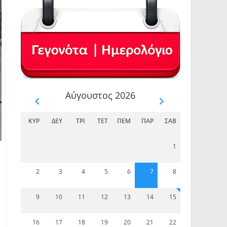
Αύγουστος 2026
ΚΥΡ
ΔΕΥ
ΤΡΊ
ΤΕΤ
ΠΈΜ
ΠΑΡ
ΣΆΒ
1
2
3
4
5
6
7
8
9
10
11
12
13
14
15
16
17
18
19
20
21
22