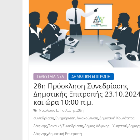
ΤΕΛΕΥΤΑΙΑ ΝΕΑ
ΔΗΜΟΤΙΚΗ ΕΠΙΤΡΟΠΗ
28η Πρόσκληση Συνεδρίασης
Δημοτικής Επιτροπής 23.10.202
και ώρα 10:00 π.μ.
,
Νικόλαος Ε. Τσιλίφης
28η
,
,
,
συνεδρίαση
Ενημέρωση
Ανακοίνωση
Δημοτική Κοινότητα
,
,
,
Δάφνης
Τακτική Συνεδρίαση
Δήμος Δάφνης - Υμηττού
Δημαρ
,
Δάφνης
Δημοτική Επιτροπή