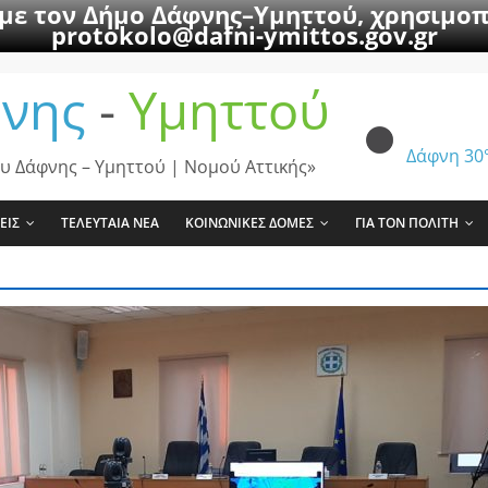
 με τον Δήμο Δάφνης–Υμηττού, χρησιμοπ
protokolo@dafni-ymittos.gov.gr
νης
-
Υμηττού
Δάφνη
30
υ Δάφνης – Υμηττού | Νομού Αττικής»
ΕΙΣ
ΤΕΛΕΥΤΑΙΑ ΝΕΑ
ΚΟΙΝΩΝΙΚΕΣ ΔΟΜΕΣ
ΓΙΑ ΤΟΝ ΠΟΛΙΤΗ