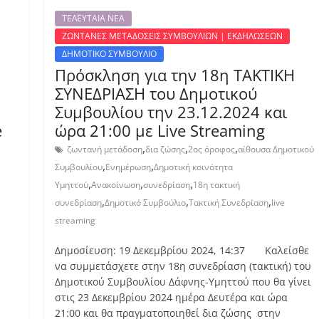
ΤΕΛΕΥΤΑΙΑ ΝΕΑ
ΖΩΝΤΑΝΕΣ ΜΕΤΑΔΟΣΕΙΣ ΣΥΜΒΟΥΛΙΩΝ | ΕΚΔΗΛΩΣΕΩΝ
ΔΗΜΟΤΙΚΟ ΣΥΜΒΟΥΛΙΟ
Πρόσκληση για την 18η ΤΑΚΤΙΚΗ
ΣΥΝΕΔΡΙΑΣΗ του Δημοτικού
Συμβουλίου την 23.12.2024 και
e
ώρα 21:00 με Live Streaming
,
,
,
ζωντανή μετάδοση
δια ζώσης
2ος όροφος
αίθουσα Δημοτικού
,
,
Συμβουλίου
Ενημέρωση
Δημοτική κοινότητα
,
,
,
Υμηττού
Ανακοίνωση
συνεδρίαση
18η τακτική
,
,
,
συνεδρίαση
Δημοτικό Συμβούλιο
Τακτική Συνεδρίαση
live
streaming
Δημοσίευση: 19 Δεκεμβρίου 2024, 14:37 Καλείσθε
να συμμετάσχετε στην 18η συνεδρίαση (τακτική) του
Δημοτικού Συμβουλίου Δάφνης-Υμηττού που θα γίνει
στις 23 Δεκεμβρίου 2024 ημέρα Δευτέρα και ώρα
21:00 και θα πραγματοποιηθεί δια ζώσης στην
ΣΗ