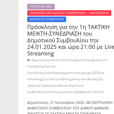
ΤΕΛΕΥΤΑΙΑ ΝΕΑ
ΖΩΝΤΑΝΕΣ ΜΕΤΑΔΟΣΕΙΣ ΣΥΜΒΟΥΛΙΩΝ | ΕΚΔΗΛΩΣΕΩΝ
ΔΗΜΟΤΙΚΟ ΣΥΜΒΟΥΛΙΟ
Πρόσκληση για την 1η ΤΑΚΤΙΚΗ
ΜΕΙΚΤΗ-ΣΥΝΕΔΡΙΑΣΗ του
Δημοτικού Συμβουλίου την
24.01.2025 και ώρα 21:00 με Liv
Streaming
,
,
Δημοτική κοινότητα Υμηττού
Δημοτικό Συμβούλιο
1η
,
Πρόσκληση
Τακτική
,
,
,
,
Συνεδρίαση
τηλεδιάσκεψη
epresence.gov.gr
2025
live
,
,
,
streaming
ζωντανή μετάδοση
μεικτή συνεδρίαση
2ος
,
,
όροφος
Ενημέρωση
αίθουσα Δημοτικού
,
,
Συμβουλίου
Ανακοίνωση
πρώην Δημαρχείου Υμηττού
Δημοσίευση: 21 Ιανουαρίου 2025, 08:33ΣΥΓΚΛΗΣΗ
ΔΗΜΟΤΙΚΟΥ ΣΥΜΒΟΥΛΙΟΥ ΤΟΥ ΔΗΜΟΥ ΔΑΦΝΗΣ-
ΥΜΗΤΤΟΥ ΣΕ ΤΑΚΤΙΚΗ-ΜΕΙΚΤΗ ΣΥΝΕΔΡΙΑ