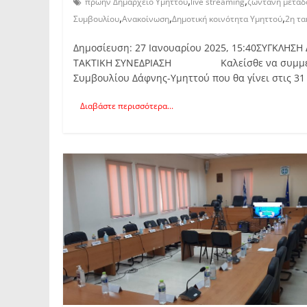
,
,
πρώην Δημαρχείο Υμηττού
live streaming
ζωντανή μετάδ
,
,
,
Συμβουλίου
Ανακοίνωση
Δημοτική κοινότητα Υμηττού
2η τα
Δημοσίευση: 27 Ιανουαρίου 2025, 15:40ΣΥΓΚΛ
ΤΑΚΤΙΚΗ ΣΥΝΕΔΡΙΑΣΗ Καλείσθε να συμμετάσχε
Συμβουλίου Δάφνης-Υμηττού που θα γίνει στις 31
Διαβάστε περισσότερα...