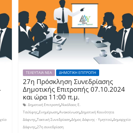
ΤΕΛΕΥΤΑΙΑ ΝΕΑ
ΔΗΜΟΤΙΚΗ ΕΠΙΤΡΟΠΗ
27η Πρόσκληση Συνεδρίασης
4
Δημοτικής Επιτροπής 07.10.2024
και ώρα 11:00 π.μ.
,
Δημοτική Επιτροπή
Νικόλαος Ε.
,
,
,
Τσιλίφης
Ενημέρωση
Ανακοίνωση
Δημοτική Κοινότητα
,
,
,
χείο
Δάφνης
Τακτική Συνεδρίαση
Δήμος Δάφνης - Υμηττού
Δημαρχείο
,
Δάφνης
27η συνεδρίαση