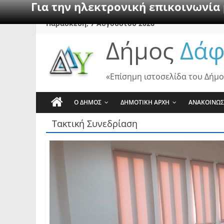
Για την ηλεκτρονική επικοινωνία
Skip
Παρασκευή, 7 Αυγούστου 2026
to
Δήμος
Δάφ
content
«Επίσημη ιστοσελίδα του Δήμο
Ο ΔΗΜΟΣ
ΔΗΜΟΤΙΚΗ ΑΡΧΗ
ΑΝΑΚΟΙΝΩΣ
Τακτική Συνεδρίαση