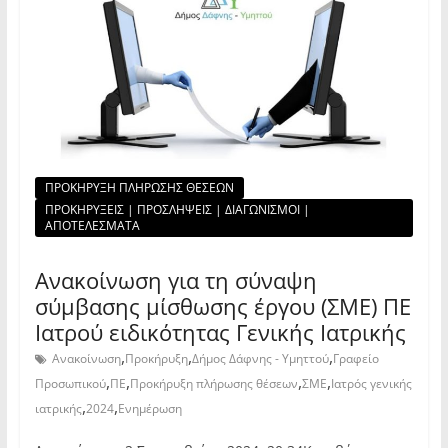
ΠΡΟΚΗΡΥΞΗ ΠΛΗΡΩΣΗΣ ΘΕΣΕΩΝ
ΠΡΟΚΗΡΥΞΕΙΣ | ΠΡΟΣΛΗΨΕΙΣ | ΔΙΑΓΩΝΙΣΜΟΙ |
ΑΠΟΤΕΛΕΣΜΑΤΑ
Ανακοίνωση για τη σύναψη
σύμβασης μίσθωσης έργου (ΣΜΕ) ΠΕ
Ιατρού ειδικότητας Γενικής Ιατρικής
,
,
,
Ανακοίνωση
Προκήρυξη
Δήμος Δάφνης - Υμηττού
Γραφείο
,
,
,
,
Προσωπικού
ΠΕ
Προκήρυξη πλήρωσης θέσεων
ΣΜΕ
Ιατρός γενικής
,
,
ιατρικής
2024
Ενημέρωση