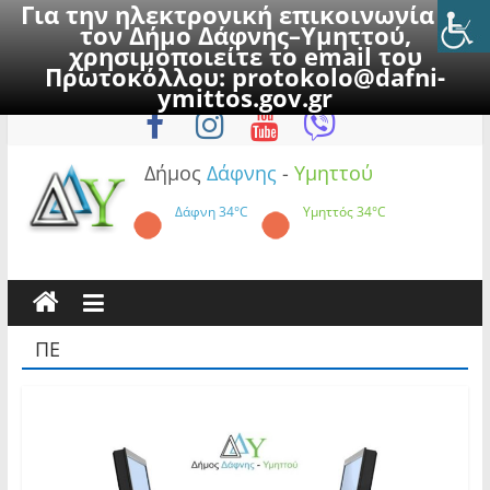
Για την ηλεκτρονική επικοινωνία με
τον Δήμο Δάφνης–Υμηττού,
χρησιμοποιείτε το email του
Πρωτοκόλλου:
protokolo@dafni-
Skip
Πέμπτη, 6 Αυγούστου 2026
ymittos.gov.gr
to
content
Δήμος
Δάφνης
-
Υμηττού
Δάφνη
34°C
Υμηττός
34°C
ΠΕ