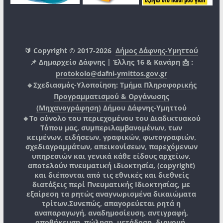
🔰 Copyright © 2017-2026
Δήμος Δάφνης-Υμηττού
📌 Δημαρχείο Δάφνης | Έλλης 16 & Κανάρη 📩 :
protokolo@dafni-ymittos.gov.gr
🔹Σχεδιασμός-Υλοποίηση:
Τμήμα Πληροφορικής
Προγραμματισμού & Οργάνωσης
(Μηχανογράφηση)
Δήμου Δάφνης-Υμηττού
🔸Το σύνολο του περιεχομένου του Διαδικτυακού
Τόπου μας, συμπεριλαμβανομένων, των
κειμένων, ειδήσεων, γραφικών, φωτογραφιών,
σχεδιαγραμμάτων, απεικονίσεων, παρεχόμενων
υπηρεσιών και γενικά κάθε είδους αρχείων,
αποτελούν πνευματική ιδιοκτησία, (copyright)
και διέπονται από τις εθνικές και διεθνείς
διατάξεις περί Πνευματικής Ιδιοκτησίας, με
εξαίρεση τα ρητώς αναγνωρισμένα δικαιώματα
τρίτων.
Συνεπώς, απαγορεύεται ρητά η
αναπαραγωγή, αναδημοσίευση, αντιγραφή,
αποθήκευση, πώληση, μετάδοση, διανομή,