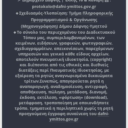
protokolo@dafni-ymittos.gov.gr
🔹Σχεδιασμός-Υλοποίηση:
Τμήμα Πληροφορικής
Προγραμματισμού & Οργάνωσης
(Μηχανογράφηση)
Δήμου Δάφνης-Υμηττού
🔸Το σύνολο του περιεχομένου του Διαδικτυακού
Τόπου μας, συμπεριλαμβανομένων, των
κειμένων, ειδήσεων, γραφικών, φωτογραφιών,
σχεδιαγραμμάτων, απεικονίσεων, παρεχόμενων
υπηρεσιών και γενικά κάθε είδους αρχείων,
αποτελούν πνευματική ιδιοκτησία, (copyright)
και διέπονται από τις εθνικές και διεθνείς
διατάξεις περί Πνευματικής Ιδιοκτησίας, με
εξαίρεση τα ρητώς αναγνωρισμένα δικαιώματα
τρίτων.
Συνεπώς, απαγορεύεται ρητά η
αναπαραγωγή, αναδημοσίευση, αντιγραφή,
αποθήκευση, πώληση, μετάδοση, διανομή,
έκδοση, εκτέλεση, «φόρτωση» (download),
μετάφραση, τροποποίηση με οποιονδήποτε
τρόπο, τμηματικά η περιληπτικά χωρίς τη ρητή
προηγούμενη έγγραφη συναίνεση του
dafni-
ymittos.gov.gr