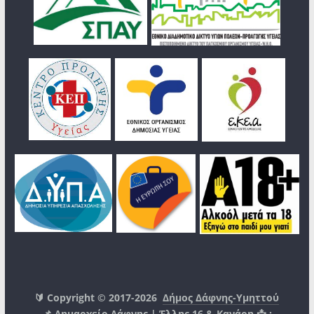
🔰 Copyright © 2017-2026
Δήμος Δάφνης-Υμηττού
📌 Δημαρχείο Δάφνης | Έλλης 16 & Κανάρη 📩 :