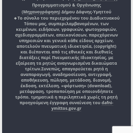
Προγραμματισμού & Οργάνωσης
(Μηχανογράφηση)
Δήμου Δάφνης-Υμηττού
🔸Το σύνολο του περιεχομένου του Διαδικτυακού
Τόπου μας, συμπεριλαμβανομένων, των
κειμένων, ειδήσεων, γραφικών, φωτογραφιών,
σχεδιαγραμμάτων, απεικονίσεων, παρεχόμενων
υπηρεσιών και γενικά κάθε είδους αρχείων,
αποτελούν πνευματική ιδιοκτησία, (copyright)
και διέπονται από τις εθνικές και διεθνείς
διατάξεις περί Πνευματικής Ιδιοκτησίας, με
εξαίρεση τα ρητώς αναγνωρισμένα δικαιώματα
τρίτων.
Συνεπώς, απαγορεύεται ρητά η
αναπαραγωγή, αναδημοσίευση, αντιγραφή,
αποθήκευση, πώληση, μετάδοση, διανομή,
έκδοση, εκτέλεση, «φόρτωση» (download),
μετάφραση, τροποποίηση με οποιονδήποτε
τρόπο, τμηματικά η περιληπτικά χωρίς τη ρητή
προηγούμενη έγγραφη συναίνεση του
dafni-
ymittos.gov.gr