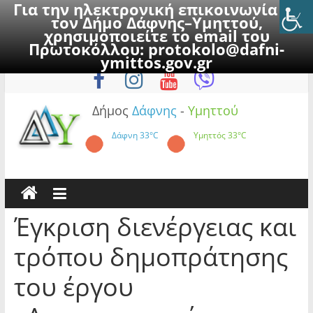
Για την ηλεκτρονική επικοινωνία με
τον Δήμο Δάφνης–Υμηττού,
χρησιμοποιείτε το email του
Πρωτοκόλλου:
protokolo@dafni-
Skip
Δευτέρα, 10 Αυγούστου 2026
ymittos.gov.gr
to
content
Δήμος
Δάφνης
-
Υμηττού
Δάφνη
33°C
Υμηττός
33°C
Έγκριση διενέργειας και
τρόπου δημοπράτησης
του έργου