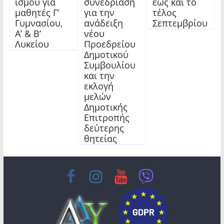
ισμού για
συνεδρίαση
έως και το
μαθητές Γ’
για την
τέλος
Γυμνασίου,
ανάδειξη
Σεπτεμβρίου
Α’ & Β’
νέου
Λυκείου
Προεδρείου
Δημοτικού
Συμβουλίου
και την
εκλογή
μελών
Δημοτικής
Επιτροπής
δεύτερης
θητείας