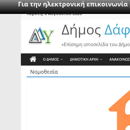
Για την ηλεκτρονική επικοινωνία
Skip
Πέμπτη, 6 Αυγούστου 2026
to
Δήμος
Δάφ
content
«Επίσημη ιστοσελίδα του Δήμο
Ο ΔΗΜΟΣ
ΔΗΜΟΤΙΚΗ ΑΡΧΗ
ΑΝΑΚΟΙΝΩΣ
Νομοθεσία