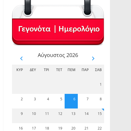
Αύγουστος 2026
ΚΥΡ
ΔΕΥ
ΤΡΊ
ΤΕΤ
ΠΈΜ
ΠΑΡ
ΣΆΒ
1
2
3
4
5
6
7
8
9
10
11
12
13
14
15
16
17
18
19
20
21
22