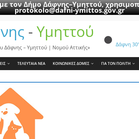
 με τον Δήμο Δάφνης–Υμηττού, χρησιμοπ
protokolo@dafni-ymittos.gov.gr
νης
-
Υμηττού
Δάφνη
30
υ Δάφνης – Υμηττού | Νομού Αττικής»
ΕΙΣ
ΤΕΛΕΥΤΑΙΑ ΝΕΑ
ΚΟΙΝΩΝΙΚΕΣ ΔΟΜΕΣ
ΓΙΑ ΤΟΝ ΠΟΛΙΤΗ