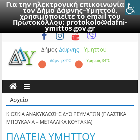
Για την ηλεκτρονική επικοινωνία με
τον Δήμο Δάφνης–Υμηττού,
χρησιμοποιείτε το email του
Πρωτοκόλλου:
protokolo@dafni-
Skip
Παρασκευή, 7 Αυγούστου 2026
ymittos.gov.gr
to
content
Δήμος
Δάφνης
-
Υμηττού
Δάφνη
34°C
Υμηττός
34°C
Αρχείο
ΚΙΟΣΚΙΑ ΑΝΑΚΥΚΛΩΣΗΣ ΔΥΟ ΡΕΥΜΑΤΩΝ (ΠΛΑΣΤΙΚΑ
ΜΠΟΥΚΑΛΙΑ – ΜΕΤΑΛΛΙΚΑ ΚΟΥΤΑΚΙΑ)
ΠΛΑΤΕΙΑ ΥΜΗΤΤΟΥ