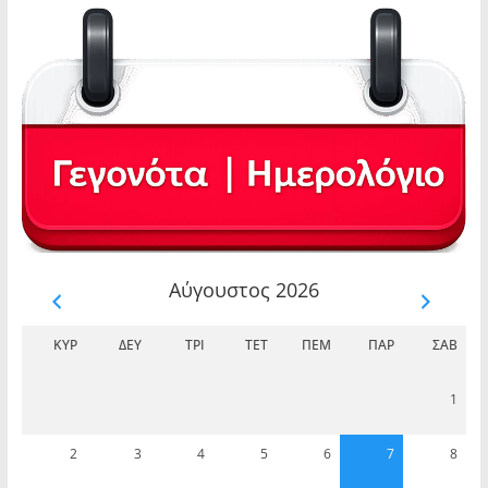
Αύγουστος 2026
ΚΥΡ
ΔΕΥ
ΤΡΊ
ΤΕΤ
ΠΈΜ
ΠΑΡ
ΣΆΒ
1
2
3
4
5
6
7
8