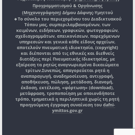
Προγραμματισμού & Οργάνωσης
(Μηχανογράφηση)
Δήμου Δάφνης-Υμηττού
🔸Το σύνολο του περιεχομένου του Διαδικτυακού
Τόπου μας, συμπεριλαμβανομένων, των
κειμένων, ειδήσεων, γραφικών, φωτογραφιών,
σχεδιαγραμμάτων, απεικονίσεων, παρεχόμενων
υπηρεσιών και γενικά κάθε είδους αρχείων,
αποτελούν πνευματική ιδιοκτησία, (copyright)
και διέπονται από τις εθνικές και διεθνείς
διατάξεις περί Πνευματικής Ιδιοκτησίας, με
εξαίρεση τα ρητώς αναγνωρισμένα δικαιώματα
τρίτων.
Συνεπώς, απαγορεύεται ρητά η
αναπαραγωγή, αναδημοσίευση, αντιγραφή,
αποθήκευση, πώληση, μετάδοση, διανομή,
έκδοση, εκτέλεση, «φόρτωση» (download),
μετάφραση, τροποποίηση με οποιονδήποτε
τρόπο, τμηματικά η περιληπτικά χωρίς τη ρητή
προηγούμενη έγγραφη συναίνεση του
dafni-
ymittos.gov.gr