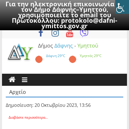
Για την ηλεκτρονική επικοινωνία με
τον Δήμο Δάφνης–Υμηττού,
χρησιμοποιείτε το email του
Πρωτοκόλλου:
protokolo@dafni-
Skip
Δευτέρα, 10 Αυγούστου 2026
ymittos.gov.gr
to
content
Δήμος
Δάφνης
-
Υμηττού
Δάφνη
29°C
Υμηττός
29°C
Αρχείο
Δημοσίευση: 20 Οκτωβρίου 2023, 13:56
Διαβάστε περισσότερα...