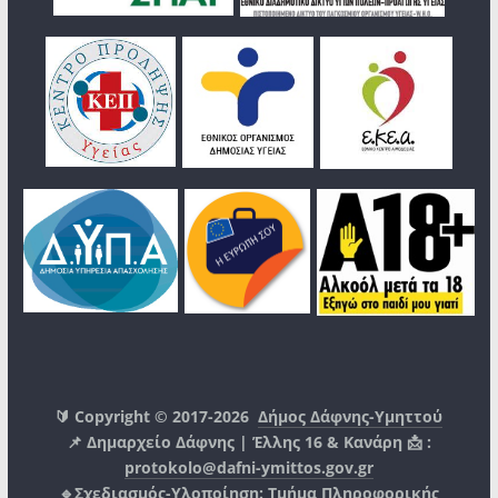
🔰 Copyright © 2017-2026
Δήμος Δάφνης-Υμηττού
📌 Δημαρχείο Δάφνης | Έλλης 16 & Κανάρη 📩 :
protokolo@dafni-ymittos.gov.gr
🔹Σχεδιασμός-Υλοποίηση:
Τμήμα Πληροφορικής