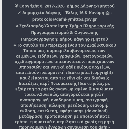
🔰 Copyright © 2017-2026
Δήμος Δάφνης-Υμηττού
📌 Δημαρχείο Δάφνης | Έλλης 16 & Κανάρη 📩 :
protokolo@dafni-ymittos.gov.gr
🔹Σχεδιασμός-Υλοποίηση:
Τμήμα Πληροφορικής
Προγραμματισμού & Οργάνωσης
(Μηχανογράφηση)
Δήμου Δάφνης-Υμηττού
🔸Το σύνολο του περιεχομένου του Διαδικτυακού
Τόπου μας, συμπεριλαμβανομένων, των
κειμένων, ειδήσεων, γραφικών, φωτογραφιών,
σχεδιαγραμμάτων, απεικονίσεων, παρεχόμενων
υπηρεσιών και γενικά κάθε είδους αρχείων,
αποτελούν πνευματική ιδιοκτησία, (copyright)
και διέπονται από τις εθνικές και διεθνείς
διατάξεις περί Πνευματικής Ιδιοκτησίας, με
εξαίρεση τα ρητώς αναγνωρισμένα δικαιώματα
τρίτων.
Συνεπώς, απαγορεύεται ρητά η
αναπαραγωγή, αναδημοσίευση, αντιγραφή,
αποθήκευση, πώληση, μετάδοση, διανομή,
έκδοση, εκτέλεση, «φόρτωση» (download),
μετάφραση, τροποποίηση με οποιονδήποτε
τρόπο, τμηματικά η περιληπτικά χωρίς τη ρητή
προηγούμενη έγγραφη συναίνεση του
dafni-