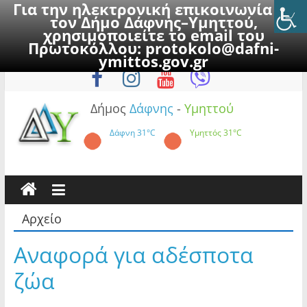
Για την ηλεκτρονική επικοινωνία με
τον Δήμο Δάφνης–Υμηττού,
χρησιμοποιείτε το email του
Πρωτοκόλλου:
protokolo@dafni-
Skip
Πέμπτη, 6 Αυγούστου 2026
ymittos.gov.gr
to
content
Δήμος
Δάφνης
-
Υμηττού
Δάφνη
31°C
Υμηττός
31°C
Αρχείο
Αναφορά για αδέσποτα
ζώα