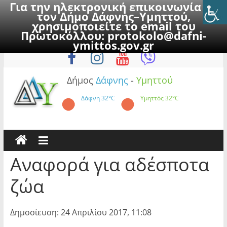
Για την ηλεκτρονική επικοινωνία με
τον Δήμο Δάφνης–Υμηττού,
χρησιμοποιείτε το email του
Πρωτοκόλλου:
protokolo@dafni-
Skip
Παρασκευή, 7 Αυγούστου 2026
ymittos.gov.gr
to
content
Δήμος
Δάφνης
-
Υμηττού
Δάφνη
32°C
Υμηττός
32°C
Αναφορά για αδέσποτα
ζώα
Δημοσίευση: 24 Απριλίου 2017, 11:08