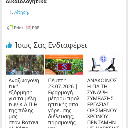
Δικαιολογητικά
Αίτηση.
Ίσως Σας Ενδιαφέρει
Αναζωογονη
Πέμπτη
ΑΝΑΚΟΙΝΩΣ
τική
23.07.2026 |
Η ΓΙΑ ΤΗ
εξόρμηση
Εφαρμογή
ΣΥΝΑΨΗ
για τα μέλη
μέτρου προλ
ΣΥΜΒΑΣΗΣ
των Κ.Α.Π.Η.
ηπτικής απα
ΕΡΓΑΣΙΑΣ
της πόλης
γόρευσης
ΟΡΙΣΜΕΝΟΥ
μας
διέλευσης,
ΧΡΟΝΟΥ
στον Βοτανι
παραμονής
ΠΕΝΤΑΜΗΝ