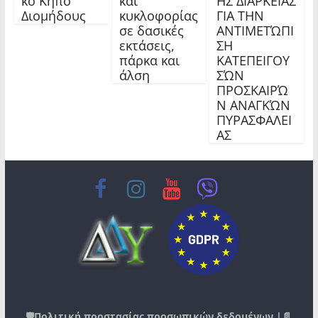
κό Κήπο
και
ΗΣ ΔΙΑΡΚΕΙΑΣ
Διομήδους
κυκλοφορίας
ΓΙΑ ΤΗΝ
σε δασικές
ΑΝΤΙΜΕΤΏΠΙ
εκτάσεις,
ΣΗ
πάρκα και
ΚΑΤΕΠΕΙΓΟΥ
άλση
ΣΏΝ
ΠΡΟΣΚΑΙΡΏ
Ν ΑΝΑΓΚΏΝ
ΠΥΡΑΣΦΑΛΕΙ
ΑΣ
🛡️
Πολιτική προστασίας προσωπικών δεδομένων
|📄