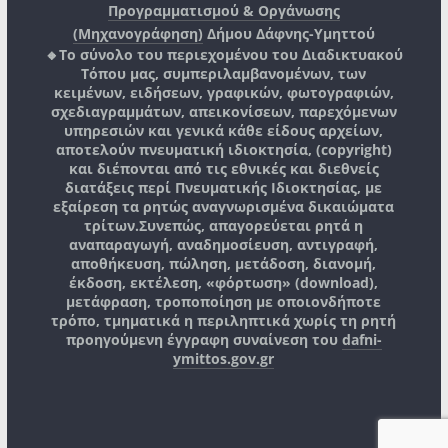
Προγραμματισμού & Οργάνωσης
(Μηχανογράφηση)
Δήμου Δάφνης-Υμηττού
🔸Το σύνολο του περιεχομένου του Διαδικτυακού
Τόπου μας, συμπεριλαμβανομένων, των
κειμένων, ειδήσεων, γραφικών, φωτογραφιών,
σχεδιαγραμμάτων, απεικονίσεων, παρεχόμενων
υπηρεσιών και γενικά κάθε είδους αρχείων,
αποτελούν πνευματική ιδιοκτησία, (copyright)
και διέπονται από τις εθνικές και διεθνείς
διατάξεις περί Πνευματικής Ιδιοκτησίας, με
εξαίρεση τα ρητώς αναγνωρισμένα δικαιώματα
τρίτων.
Συνεπώς, απαγορεύεται ρητά η
αναπαραγωγή, αναδημοσίευση, αντιγραφή,
αποθήκευση, πώληση, μετάδοση, διανομή,
έκδοση, εκτέλεση, «φόρτωση» (download),
μετάφραση, τροποποίηση με οποιονδήποτε
τρόπο, τμηματικά η περιληπτικά χωρίς τη ρητή
προηγούμενη έγγραφη συναίνεση του
dafni-
ymittos.gov.gr