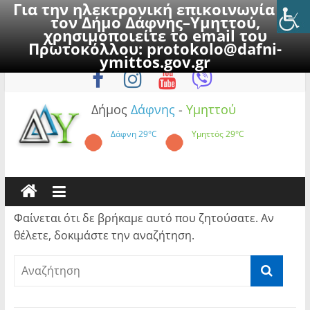
Για την ηλεκτρονική επικοινωνία με
τον Δήμο Δάφνης–Υμηττού,
χρησιμοποιείτε το email του
Πρωτοκόλλου:
protokolo@dafni-
Skip
Παρασκευή, 7 Αυγούστου 2026
ymittos.gov.gr
to
content
Δήμος
Δάφνης
-
Υμηττού
Δάφνη
29°C
Υμηττός
29°C
Φαίνεται ότι δε βρήκαμε αυτό που ζητούσατε. Αν
θέλετε, δοκιμάστε την αναζήτηση.