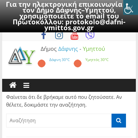
Για την ηλεκτρονική επικοινωνία με
τον Δήμο Δάφνης–Υμηττού,
χρησιμοποιείτε το email του
Πρωτοκόλλου:
protokolo@dafni-
Skip
Κυριακή, 9 Αυγούστου 2026
ymittos.gov.gr
to
content
Δήμος
Δάφνης
-
Υμηττού
Δάφνη
30°C
Υμηττός
30°C
Φαίνεται ότι δε βρήκαμε αυτό που ζητούσατε. Αν
θέλετε, δοκιμάστε την αναζήτηση.