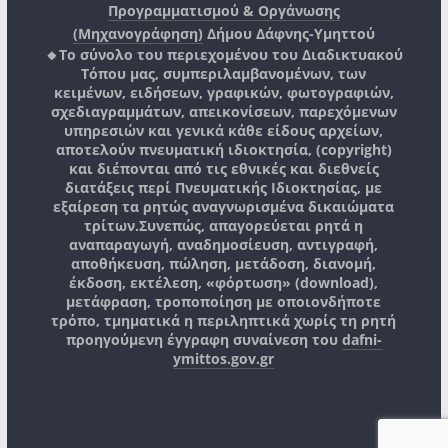
Προγραμματισμού & Οργάνωσης
(Μηχανογράφηση)
Δήμου Δάφνης-Υμηττού
🔸Το σύνολο του περιεχομένου του Διαδικτυακού
Τόπου μας, συμπεριλαμβανομένων, των
κειμένων, ειδήσεων, γραφικών, φωτογραφιών,
σχεδιαγραμμάτων, απεικονίσεων, παρεχόμενων
υπηρεσιών και γενικά κάθε είδους αρχείων,
αποτελούν πνευματική ιδιοκτησία, (copyright)
και διέπονται από τις εθνικές και διεθνείς
διατάξεις περί Πνευματικής Ιδιοκτησίας, με
εξαίρεση τα ρητώς αναγνωρισμένα δικαιώματα
τρίτων.
Συνεπώς, απαγορεύεται ρητά η
αναπαραγωγή, αναδημοσίευση, αντιγραφή,
αποθήκευση, πώληση, μετάδοση, διανομή,
έκδοση, εκτέλεση, «φόρτωση» (download),
μετάφραση, τροποποίηση με οποιονδήποτε
τρόπο, τμηματικά η περιληπτικά χωρίς τη ρητή
προηγούμενη έγγραφη συναίνεση του
dafni-
ymittos.gov.gr