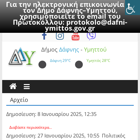
Για την ηλεκτρονική επικοινωνία με
τον Δήμο Δάφνης–Υμηττού,
χρησιμοποιείτε το email του
Πρωτοκόλλου:
protokolo@dafni-
Skip
Παρασκευή, 7 Αυγούστου 2026
ymittos.gov.gr
to
content
Δήμος
Δάφνης
-
Υμηττού
Δάφνη
29°C
Υμηττός
28°C
Αρχείο
Δημοσίευση: 8 Ιανουαρίου 2025, 12:35
Διαβάστε περισσότερα...
Δημοσίευση: 27 Ιανουαρίου 2025, 10:55 Πολιτικός