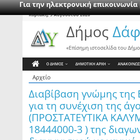
Για την ηλεκτρονική επικοινωνία
Skip
Κυριακή, 9 Αυγούστου 2026
to
Δήμος
Δάφ
content
«Επίσημη ιστοσελίδα του Δήμο
Ο ΔΗΜΟΣ
ΔΗΜΟΤΙΚΗ ΑΡΧΗ
ΑΝΑΚΟΙΝΩΣ
Αρχείο
Διαβίβαση γνώμης της 
για τη συνέχιση της άγ
(ΠΡΟΣΤΑΤΕΥΤΙΚΑ ΚΑΛΥ
18444000-3 ) της διαγω