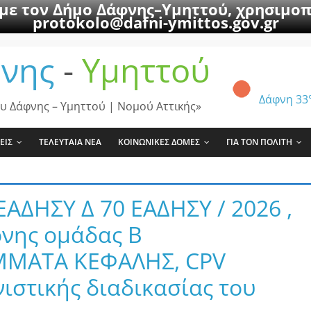
 με τον Δήμο Δάφνης–Υμηττού, χρησιμοπ
protokolo@dafni-ymittos.gov.gr
νης
-
Υμηττού
Δάφνη
33
υ Δάφνης – Υμηττού | Νομού Αττικής»
ΕΙΣ
ΤΕΛΕΥΤΑΙΑ ΝΕΑ
ΚΟΙΝΩΝΙΚΕΣ ΔΟΜΕΣ
ΓΙΑ ΤΟΝ ΠΟΛΙΤΗ
ΕΑΔΗΣΥ Δ 70 ΕΑΔΗΣΥ / 2026 ,
ονης ομάδας Β
ΜΜΑΤΑ ΚΕΦΑΛΗΣ, CPV
νιστικής διαδικασίας του