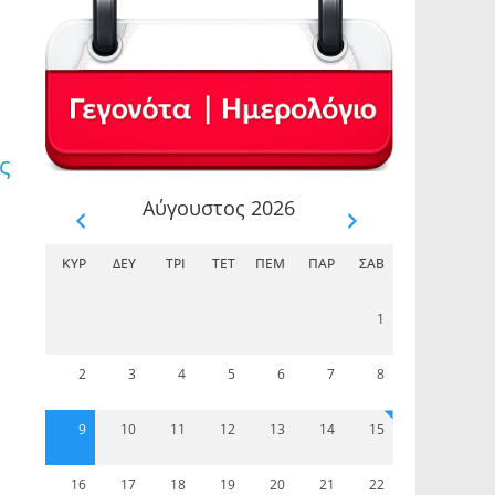
ς
Αύγουστος 2026
ΚΥΡ
ΔΕΥ
ΤΡΊ
ΤΕΤ
ΠΈΜ
ΠΑΡ
ΣΆΒ
1
2
3
4
5
6
7
8
9
10
11
12
13
14
15
16
17
18
19
20
21
22