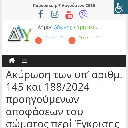
Skip
Παρασκευή, 7 Αυγούστου 2026
to
content
Δήμος
Δάφνης
-
Υμηττού
Δάφνη
31°C
Υμηττός
31°C
Ακύρωση των υπ’ αριθμ.
145 και 188/2024
προηγούμενων
αποφάσεων του
σώματος περί Έγκρισης