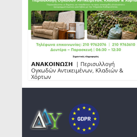
𝝖𝝢𝝖𝝟𝝤𝝞𝝢𝝮𝝨𝝜 | Περισυλλογή
Ογκωδών Αντικειμένων, Κλαδιών &
Χόρτων