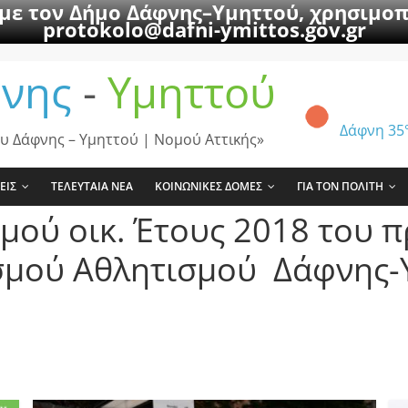
 με τον Δήμο Δάφνης–Υμηττού, χρησιμοπ
protokolo@dafni-ymittos.gov.gr
νης
-
Υμηττού
Δάφνη
35
υ Δάφνης – Υμηττού | Νομού Αττικής»
ΕΙΣ
ΤΕΛΕΥΤΑΙΑ ΝΕΑ
ΚΟΙΝΩΝΙΚΕΣ ΔΟΜΕΣ
ΓΙΑ ΤΟΝ ΠΟΛΙΤΗ
μού οικ. Έτους 2018 του
σμού Αθλητισμού Δάφνης-