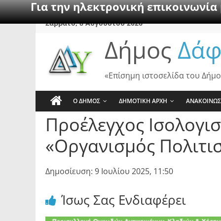
Για την ηλεκτρονική επικοινωνία
Skip
Σάββατο, 8 Αυγούστου 2026
to
Δήμος
Δάφ
content
«Επίσημη ιστοσελίδα του Δήμο
Ο ΔΗΜΟΣ
ΔΗΜΟΤΙΚΗ ΑΡΧΗ
ΑΝΑΚΟΙΝΩΣ
Προέλεγχος Ισολογισ
«Οργανισμός Πολιτι
Δημοσίευση: 9 Ιουλίου 2025, 11:50
Ίσως Σας Ενδιαφέρει