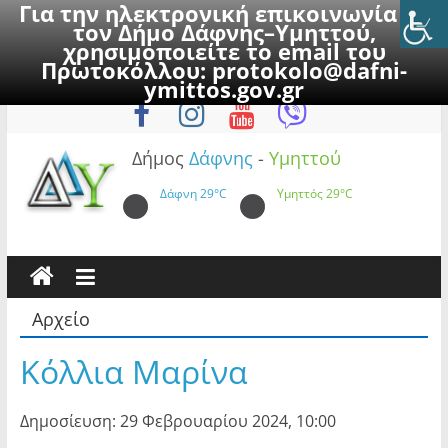
Για την ηλεκτρονική επικοινωνία με
τον Δήμο Δάφνης–Υμηττού,
χρησιμοποιείτε το email του
Πρωτοκόλλου:
protokolo@dafni-
Skip
Παρασκευή, 7 Αυγούστου 2026
ymittos.gov.gr
to
content
Δήμος
Δάφνης
-
Υμηττού
Δάφνη
29°C
Υμηττός
29°C
Αρχείο
Κόλλια Μαρίνα
Δημοσίευση: 29 Φεβρουαρίου 2024, 10:00