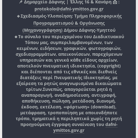
📌 Δημαρχείο Δάφνης | Έλλης 16 & Κανάρη 📩 :
protokolo@dafni-ymittos.gov.gr
🔹Σχεδιασμός-Υλοποίηση:
Τμήμα Πληροφορικής
Προγραμματισμού & Οργάνωσης
(Μηχανογράφηση)
Δήμου Δάφνης-Υμηττού
🔸Το σύνολο του περιεχομένου του Διαδικτυακού
Τόπου μας, συμπεριλαμβανομένων, των
κειμένων, ειδήσεων, γραφικών, φωτογραφιών,
σχεδιαγραμμάτων, απεικονίσεων, παρεχόμενων
υπηρεσιών και γενικά κάθε είδους αρχείων,
αποτελούν πνευματική ιδιοκτησία, (copyright)
και διέπονται από τις εθνικές και διεθνείς
διατάξεις περί Πνευματικής Ιδιοκτησίας, με
εξαίρεση τα ρητώς αναγνωρισμένα δικαιώματα
τρίτων.
Συνεπώς, απαγορεύεται ρητά η
αναπαραγωγή, αναδημοσίευση, αντιγραφή,
αποθήκευση, πώληση, μετάδοση, διανομή,
έκδοση, εκτέλεση, «φόρτωση» (download),
μετάφραση, τροποποίηση με οποιονδήποτε
τρόπο, τμηματικά η περιληπτικά χωρίς τη ρητή
προηγούμενη έγγραφη συναίνεση του
dafni-
ymittos.gov.gr