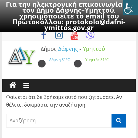
Για την ηλεκτρονική επικοινωνία με
τον Δήμο Δάφνης–Υμηττού,
χρησιμοποιείτε το email του
Πρωτοκόλλου:
protokolo@dafni-
Skip
Σάββατο, 8 Αυγούστου 2026
ymittos.gov.gr
to
content
Δήμος
Δάφνης
-
Υμηττού
Δάφνη
31°C
Υμηττός
31°C
Φαίνεται ότι δε βρήκαμε αυτό που ζητούσατε. Αν
θέλετε, δοκιμάστε την αναζήτηση.