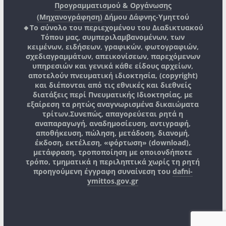
Προγραμματισμού & Οργάνωσης
(Μηχανογράφηση)
Δήμου Δάφνης-Υμηττού
🔸Το σύνολο του περιεχομένου του Διαδικτυακού
Τόπου μας, συμπεριλαμβανομένων, των
κειμένων, ειδήσεων, γραφικών, φωτογραφιών,
σχεδιαγραμμάτων, απεικονίσεων, παρεχόμενων
υπηρεσιών και γενικά κάθε είδους αρχείων,
αποτελούν πνευματική ιδιοκτησία, (copyright)
και διέπονται από τις εθνικές και διεθνείς
διατάξεις περί Πνευματικής Ιδιοκτησίας, με
εξαίρεση τα ρητώς αναγνωρισμένα δικαιώματα
τρίτων.
Συνεπώς, απαγορεύεται ρητά η
αναπαραγωγή, αναδημοσίευση, αντιγραφή,
αποθήκευση, πώληση, μετάδοση, διανομή,
έκδοση, εκτέλεση, «φόρτωση» (download),
μετάφραση, τροποποίηση με οποιονδήποτε
τρόπο, τμηματικά η περιληπτικά χωρίς τη ρητή
προηγούμενη έγγραφη συναίνεση του
dafni-
ymittos.gov.gr