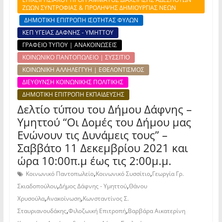
ΖΩΩΝ ΣΥΝΤΡΟΦΙΑΣ & ΠΡΟΛΗΨΗΣ ΔΗΜΙΟΥΡΓΙΑΣ ΝΕΩΝ
ΔΗΜΟΤΙΚΗ ΕΠΙΤΡΟΠΗ ΙΣΟΤΗΤΑΣ ΦΥΛΩΝ
ΚΕΠ ΥΓΕΙΑΣ ΔΑΦΝΗΣ - ΥΜΗΤΤΟΥ
ΓΡΑΦΕΙΟ ΤΥΠΟΥ | ΑΝΑΚΟΙΝΩΣΕΙΣ
ΚΟΙΝΩΝΙΚΟ ΠΑΝΤΟΠΩΛΕΙΟ | ΣΥΣΣΙΤΙΟ
ΚΟΙΝΩΝΙΚΗ ΑΛΛΗΛΕΓΓΥΗ | ΕΘΕΛΟΝΤΙΣΜΟΣ
ΔΙΕΥΘΥΝΣΗ ΚΟΙΝΩΝΙΚΗΣ ΠΟΛΙΤΙΚΗΣ
ΔΗΜΟΤΙΚΗ ΕΠΙΤΡΟΠΗ ΕΚΠΑΙΔΕΥΣΗΣ
Δελτίο τύπου του Δήμου Δάφνης –
Υμηττού “Οι Δομές του Δήμου μας
Ενώνουν τις Δυνάμεις τους” –
Σαββάτο 11 Δεκεμβρίου 2021 και
ώρα 10:00π.μ έως τις 2:00μ.μ.
,
,
Κοινωνικό Παντοπωλείο
Κοινωνικό Συσσίτιο
Γεωργία Γρ.
,
,
Σκιαδοπούλου
Δήμος Δάφνης - Υμηττού
Θάνου
,
,
Χρυσούλα
Ανακοίνωση
Κωνσταντίνος Σ.
,
,
Σταυριανουδάκης
Φιλοζωική Επιτροπή
Βαρβάρα Αικατερίνη