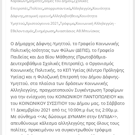
,
,
,
Καρακώνη
Δημότες
δομές του Δήμου
Σχολικές
,
,
,
,
Επιτροπές
Πολίτες
απορρυπαντικά
Αλληλεγγύη
Κοινότητα
,
,
,
Δάφνης
ατομική υγιεινή
Αλληλοβοήθεια
Κοινότητα
,
,
,
Υμηττού
Χριστούγεννα 2021
Τρόφιμα
Κοινωνική Αλληλεγγύη -
,
,
Εθελοντισμός
Ενημέρωση
Αναστάσιος Αθ.Μπινίσκος
Ο Δήμαρχος Δάφνης-Υμηττού, το Γραφείο Κοινωνικής
Πολιτικής-Ισότητας των Φύλων (ΔΕΠΙΣ), το Γραφείο
Παιδείας και Δια Βίου Μάθησης (Πρωτοβάθμια-
Δευτεροβάθμια Σχολικές Επιτροπές), ο Οργανισμός
Κοινωνικής Πολιτικής, το ΚΕΠ Υγείας (Κέντρο Πρόληψης
Υγείας) και η Φιλοζωική Επιτροπή του Δήμου Δάφνης-
Υμηττού, στα πλαίσια των δράσεων Κοινωνικής
Αλληλεγγύης, πραγματοποιούν Συγκέντρωση Τροφίμων
για την ενίσχυση του ΚΟΙΝΩΝΙΚΟΥ ΠΑΝΤΟΠΩΛΕΙΟΥ και
του ΚΟΙΝΩΝΙΚΟΥ ΣΥΣΣΙΤΙΟΥ του Δήμου μας, το Σάββατο
11 Δεκεμβρίου 2021 από τις 10:00π.μ έως τις 2:00μ.μ.
Με σύνθημα <<Ας δώσουμε ΔΥΝΑΜΗ στην ΕΛΠΙΔΑ>>,
απευθύνουμε κάλεσμα αλληλεγγύης προς όλους τους
πολίτες, προκειμένου να συγκεντρωθούν τρόφιμα