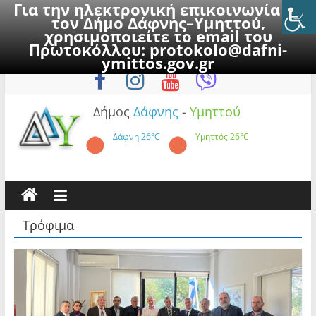
Για την ηλεκτρονική επικοινωνία με
τον Δήμο Δάφνης–Υμηττού,
χρησιμοποιείτε το email του
Πρωτοκόλλου:
protokolo@dafni-
Skip
Πέμπτη, 6 Αυγούστου 2026
ymittos.gov.gr
to
content
Δήμος
Δάφνης
-
Υμηττού
Δάφνη
26°C
Υμηττός
26°C
Τρόφιμα