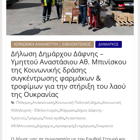
ΚΟΙΝΩΝΙΚΗ ΑΛΛΗΛΕΓΓΥΗ | ΕΘΕΛΟΝΤΙΣΜΟΣ
ΔΗΜΑΡΧΟΣ
Δήλωση Δημάρχου Δάφνης –
Υμηττού Αναστάσιου Αθ. Μπινίσκου
της Κοινωνικής δράσης
συγκέντρωσης φαρμάκων &
τροφίμων για την στήριξη του λαού
της Ουκρανίας
,
,
,
Πόλεμος
Ανακοίνωση
Κοινωνική Πολιτική Δήμου
Κοινωνική
,
,
Αλληλεγγύη - Εθελοντισμός
Φάρμακα
Δήμος Δάφνης -
,
,
,
Υμηττού
Τρόφιμα
Υλικά αγαθά
Αναστάσιος
,
,
,
,
Αθ.Μπινίσκος
Δήμαρχος
προσφορά
Ενημέρωση
Ουκρανία
Ο Δήμος μας σε συνεργασία με τον Ερυθρό Σταυρό και