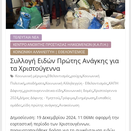
ΤΕΛΕΥΤΑΙΑ ΝΕΑ
ΚΕΝΤΡΟ ΑΝΟΙΧΤΗΣ ΠΡΟΣΤΑΣΙΑΣ ΗΛΙΚΙΩΜΕΝΩΝ (Κ.Α.Π.Η.)
ΚΟΙΝΩΝΙΚΗ ΑΛΛΗΛΕΓΓΥΗ | ΕΘΕΛΟΝΤΙΣΜΟΣ
Συλλογή Ειδών Πρώτης Ανάγκης για
τα Χριστούγεννα
,
,
,
Κοινωνική μέριμνα
Εθελοντισμός
ρούχα
Κοινωνική
,
,
,
Πολιτική
υποδήματα
Κοινωνική Αλληλεγγύη - Εθελοντισμός
ΚΑΠΗ
,
,
,
Δάφνης
χριστουγεννιάτικα είδη
Κοινωνικές δομές
Χριστούγεννα
,
,
,
,
2024
Δήμος Δάφνης - Υμηττού
Τρόφιμα
Ενημέρωση
Ευπαθείς
,
,
ομάδες
είδη πρώτης ανάγκης
Ανακοίνωση
Δημοσίευση: 19 Δεκεμβρίου 2024, 11:06Με αφορμή την
εορταστική περίοδο των Χριστουγέννων,
πραγματοποιήθηκε δράση για τη συγκέντρωση ειδών