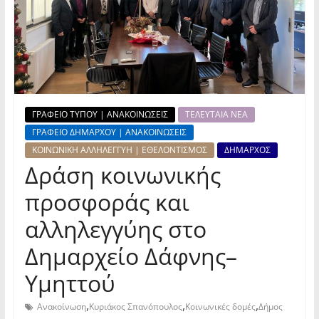
ΓΡΑΦΕΙΟ ΤΥΠΟΥ | ΑΝΑΚΟΙΝΩΣΕΙΣ
ΤΕΛΕΥΤΑΙΑ ΝΕΑ
ΓΡΑΦΕΙΟ ΔΗΜΑΡΧΟΥ | ΑΝΑΚΟΙΝΩΣΕΙΣ
ΚΟΙΝΩΝΙΚΗ ΑΛΛΗΛΕΓΓΥΗ | ΕΘΕΛΟΝΤΙΣΜΟΣ
ΔΗΜΑΡΧΟΣ
Δράση κοινωνικής
προσφοράς και
αλληλεγγύης στο
Δημαρχείο Δάφνης–
Υμηττού
,
,
,
Ανακοίνωση
Κυριάκος Σπανόπουλος
Κοινωνικές δομές
Δήμος