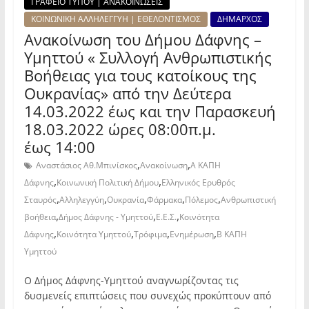
ΓΡΑΦΕΙΟ ΤΥΠΟΥ | ΑΝΑΚΟΙΝΩΣΕΙΣ
ΚΟΙΝΩΝΙΚΗ ΑΛΛΗΛΕΓΓΥΗ | ΕΘΕΛΟΝΤΙΣΜΟΣ
ΔΗΜΑΡΧΟΣ
Ανακοίνωση του Δήμου Δάφνης –
Υμηττού « Συλλογή Ανθρωπιστικής
Βοήθειας για τους κατοίκους της
Ουκρανίας» από την Δεύτερα
14.03.2022 έως και την Παρασκευή
18.03.2022 ώρες 08:00π.μ.
έως 14:00
,
,
Αναστάσιος Αθ.Μπινίσκος
Ανακοίνωση
Α ΚΑΠΗ
,
,
Δάφνης
Κοινωνική Πολιτική Δήμου
Ελληνικός Ερυθρός
,
,
,
,
,
Σταυρός
Αλληλεγγύη
Ουκρανία
Φάρμακα
Πόλεμος
Ανθρωπιστική
,
,
,
βοήθεια
Δήμος Δάφνης - Υμηττού
Ε.Ε.Σ.
Κοινότητα
,
,
,
,
Δάφνης
Κοινότητα Υμηττού
Τρόφιμα
Ενημέρωση
Β ΚΑΠΗ
Υμηττού
Ο Δήμος Δάφνης-Υμηττού αναγνωρίζοντας τις
δυσμενείς επιπτώσεις που συνεχώς προκύπτουν από