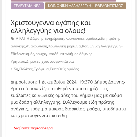
ΤΕΛΕΥΤΑΙΑ ΝΕΑ
ΚΟΙΝΩΝΙΚΗ ΑΛΛΗΛΕΓΓΥΗ | ΕΘΕΛΟΝΤΙΣΜΟΣ
Χριστούγεννα αγάπης και
αλληλεγγύης για όλους!
,
,
,
Α ΚΑΠΗ Δάφνης
Ενημέρωση
Κοινωνικές ομάδες
είδη πρώτης
,
,
,
ανάγκης
Ανακοίνωση
Κοινωνική μέριμνα
Κοινωνική Αλληλεγγύη -
,
,
,
Εθελοντισμός
ρούχα
υποδήματα
Δήμος Δάφνης -
,
,
Υμηττού
Δημότες
χριστουγεννιάτικα
,
,
,
είδη
Πολίτες
Τρόφιμα
Ευπαθείς ομάδες
Δημοσίευση: 1 Δεκεμβρίου 2024, 19:37Ο Δήμος Δάφνης-
Υμηττού συνεχίζει σταθερά να υποστηρίζει τις
ευάλωτες κοινωνικές ομάδες του Δήμου μας με ακόμα
μια δράση αλληλεγγύης. Συλλέγουμε είδη πρώτης
ανάγκης, τρόφιμα μακράς διαρκείας, ρούχα, υποδήματα
και χριστουγεννιάτικα είδη
Διαβάστε περισσότερα...