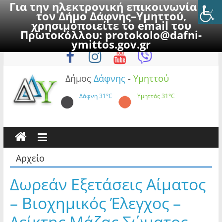
Για την ηλεκτρονική επικοινωνία με
τον Δήμο Δάφνης–Υμηττού,
χρησιμοποιείτε το email του
Πρωτοκόλλου:
protokolo@dafni-
Skip
Κυριακή, 9 Αυγούστου 2026
ymittos.gov.gr
to
content
Δήμος
Δάφνης
-
Υμηττού
Δάφνη
31°C
Υμηττός
31°C
Αρχείο
Δωρεάν Εξετάσεις Αίματος
– Βιοχημικός Έλεγχος –
Δείκτης Μάζας Σώματος