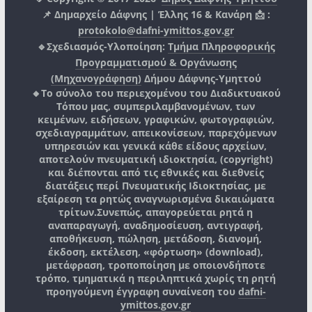
📌 Δημαρχείο Δάφνης | Έλλης 16 & Κανάρη 📩 :
protokolo@dafni-ymittos.gov.gr
🔹Σχεδιασμός-Υλοποίηση:
Τμήμα Πληροφορικής
Προγραμματισμού & Οργάνωσης
(Μηχανογράφηση)
Δήμου Δάφνης-Υμηττού
🔸Το σύνολο του περιεχομένου του Διαδικτυακού
Τόπου μας, συμπεριλαμβανομένων, των
κειμένων, ειδήσεων, γραφικών, φωτογραφιών,
σχεδιαγραμμάτων, απεικονίσεων, παρεχόμενων
υπηρεσιών και γενικά κάθε είδους αρχείων,
αποτελούν πνευματική ιδιοκτησία, (copyright)
και διέπονται από τις εθνικές και διεθνείς
διατάξεις περί Πνευματικής Ιδιοκτησίας, με
εξαίρεση τα ρητώς αναγνωρισμένα δικαιώματα
τρίτων.
Συνεπώς, απαγορεύεται ρητά η
αναπαραγωγή, αναδημοσίευση, αντιγραφή,
αποθήκευση, πώληση, μετάδοση, διανομή,
έκδοση, εκτέλεση, «φόρτωση» (download),
μετάφραση, τροποποίηση με οποιονδήποτε
τρόπο, τμηματικά η περιληπτικά χωρίς τη ρητή
προηγούμενη έγγραφη συναίνεση του
dafni-
ymittos.gov.gr