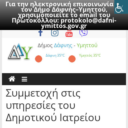
Για την ηλεκτρονική επικοινωνία με
τον Δήμο Δάφνης–Υμηττού,
χρησιμοποιείτε το email του
Πρωτοκόλλου:
protokolo@dafni-
Skip
Σάββατο, 8 Αυγούστου 2026
ymittos.gov.gr
to
content
Δήμος
Δάφνης
-
Υμηττού
Δάφνη
35°C
Υμηττός
35°C
Συμμετοχή στις
υπηρεσίες του
Δημοτικού Ιατρείου