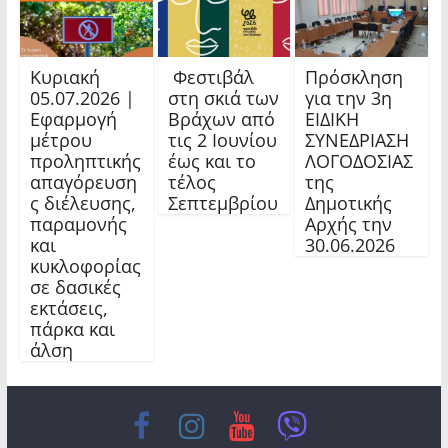
Κυριακή
Φεστιβάλ
Πρόσκληση
05.07.2026 |
στη σκιά των
για την 3η
Εφαρμογή
Βράχων από
ΕΙΔΙΚΗ
μέτρου
τις 2 Ιουνίου
ΣΥΝΕΔΡΙΑΣΗ
προληπτικής
έως και το
ΛΟΓΟΔΟΣΙΑΣ
απαγόρευση
τέλος
της
ς διέλευσης,
Σεπτεμβρίου
Δημοτικής
παραμονής
Αρχής την
και
30.06.2026
κυκλοφορίας
σε δασικές
εκτάσεις,
πάρκα και
άλση