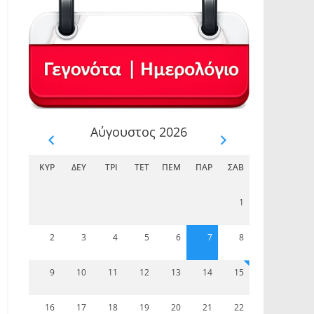
Αύγουστος 2026
ΚΥΡ
ΔΕΥ
ΤΡΊ
ΤΕΤ
ΠΈΜ
ΠΑΡ
ΣΆΒ
1
2
3
4
5
6
7
8
9
10
11
12
13
14
15
16
17
18
19
20
21
22