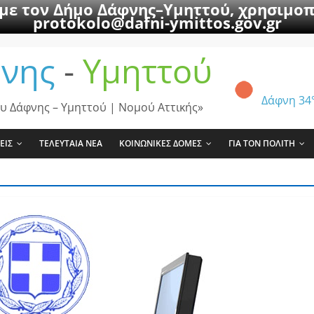
 με τον Δήμο Δάφνης–Υμηττού, χρησιμοπ
protokolo@dafni-ymittos.gov.gr
νης
-
Υμηττού
Δάφνη
34
υ Δάφνης – Υμηττού | Νομού Αττικής»
ΕΙΣ
ΤΕΛΕΥΤΑΙΑ ΝΕΑ
ΚΟΙΝΩΝΙΚΕΣ ΔΟΜΕΣ
ΓΙΑ ΤΟΝ ΠΟΛΙΤΗ