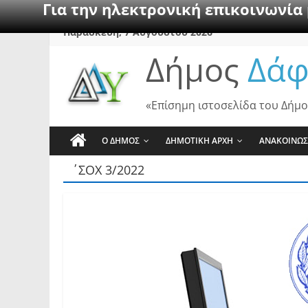
Για την ηλεκτρονική επικοινωνία
Skip
Παρασκευή, 7 Αυγούστου 2026
to
Δήμος
Δάφ
content
«Επίσημη ιστοσελίδα του Δήμο
Ο ΔΗΜΟΣ
ΔΗΜΟΤΙΚΗ ΑΡΧΗ
ΑΝΑΚΟΙΝΩΣ
΄ΣΟΧ 3/2022