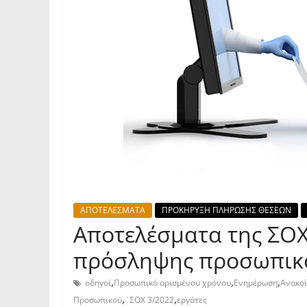
ΑΠΟΤΕΛΕΣΜΑΤΑ
ΠΡΟΚΗΡΥΞΗ ΠΛΗΡΩΣΗΣ ΘΕΣΕΩΝ
Αποτελέσματα της ΣΟΧ
πρόσληψης προσωπικο
,
,
,
οδηγοί
Προσωπικό ορισμένου χρόνου
Ενημέρωση
Ανακο
,
,
Προσωπικού
΄ΣΟΧ 3/2022
εργάτες