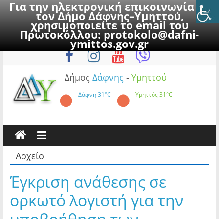
Για την ηλεκτρονική επικοινωνία με
τον Δήμο Δάφνης–Υμηττού,
χρησιμοποιείτε το email του
Πρωτοκόλλου:
protokolo@dafni-
Skip
Κυριακή, 9 Αυγούστου 2026
ymittos.gov.gr
to
content
Δήμος
Δάφνης
-
Υμηττού
Δάφνη
31°C
Υμηττός
31°C
Αρχείο
Έγκριση ανάθεσης σε
ορκωτό λογιστή για την
υποβοήθηση των