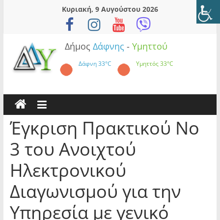
Skip
Κυριακή, 9 Αυγούστου 2026
to
content
Δήμος
Δάφνης
-
Υμηττού
Δάφνη
33°C
Υμηττός
33°C
Έγκριση Πρακτικού Νο
3 του Ανοιχτού
Ηλεκτρονικού
Διαγωνισμού για την
Υπηρεσία με γενικό