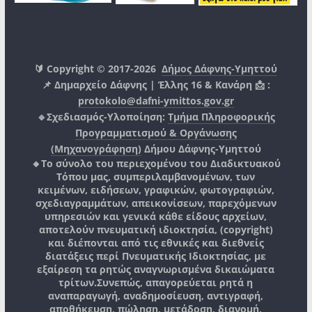
🔰 Copyright © 2017-2026
Δήμος Δάφνης-Υμηττού
📌 Δημαρχείο Δάφνης | Έλλης 16 & Κανάρη 📩 :
protokolo@dafni-ymittos.gov.gr
🔹Σχεδιασμός-Υλοποίηση:
Τμήμα Πληροφορικής
Προγραμματισμού & Οργάνωσης
(Μηχανογράφηση)
Δήμου Δάφνης-Υμηττού
🔸Το σύνολο του περιεχομένου του Διαδικτυακού
Τόπου μας, συμπεριλαμβανομένων, των
κειμένων, ειδήσεων, γραφικών, φωτογραφιών,
σχεδιαγραμμάτων, απεικονίσεων, παρεχόμενων
υπηρεσιών και γενικά κάθε είδους αρχείων,
αποτελούν πνευματική ιδιοκτησία, (copyright)
και διέπονται από τις εθνικές και διεθνείς
διατάξεις περί Πνευματικής Ιδιοκτησίας, με
εξαίρεση τα ρητώς αναγνωρισμένα δικαιώματα
τρίτων.
Συνεπώς, απαγορεύεται ρητά η
αναπαραγωγή, αναδημοσίευση, αντιγραφή,
αποθήκευση, πώληση, μετάδοση, διανομή,