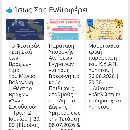
Ίσως Σας Ενδιαφέρει
Το Φεστιβάλ
Παράταση
Μουσικοθεα
«Στη Σκιά
Υποβολής
τρική
των
Αιτήσεων
παράσταση
Βράχων»
Εγγραφών
του Κ.Δ.Α.Π.
τιμά
για τους
Υμηττού |
τον Μίνωα
Βρεφονηπια
26.06.2026 |
Βολανάκη
κούς
20:30
| Θέατρο
Παιδικούς
| Αίθουσα
Βράχων
Σταθμούς
Εκδηλώσεων
«Άννα
του Δήμου
π. Δημαρχείο
Συνοδινού»
Δάφνης –
Υμηττού
| Τρίτη 2
Υμηττού έως
Ιουνίου | 20:
την Τετάρτη
00 |Είσοδος
08.07.2026 &