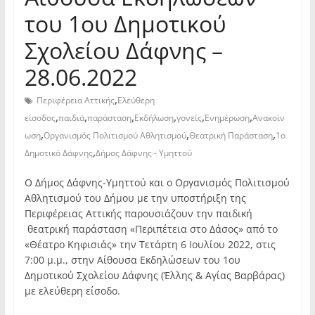
του 1ου Δημοτικού
Σχολείου Δάφνης –
28.06.2022
,
Περιφέρεια Αττικής
Ελεύθερη
,
,
,
,
,
,
είσοδος
παιδιά
παράσταση
Εκδήλωση
γονείς
Ενημέρωση
Ανακοίν
,
,
,
ωση
Οργανισμός Πολιτισμού Αθλητισμού
Θεατρική Παράσταση
1ο
,
Δημοτικό Δάφνης
Δήμος Δάφνης - Υμηττού
Ο Δήμος Δάφνης-Υμηττού και ο Οργανισμός Πολιτισμού
Αθλητισμού του Δήμου με την υποστήριξη της
Περιφέρειας Αττικής παρουσιάζουν την παιδική
θεατρική παράσταση «Περιπέτεια στο Δάσος» από το
«Θέατρο Κηφισιάς» την Τετάρτη 6 Ιουλίου 2022, στις
7:00 μ.μ., στην Αίθουσα Εκδηλώσεων του 1ου
Δημοτικού Σχολείου Δάφνης (Έλλης & Αγίας Βαρβάρας)
με ελεύθερη είσοδο.