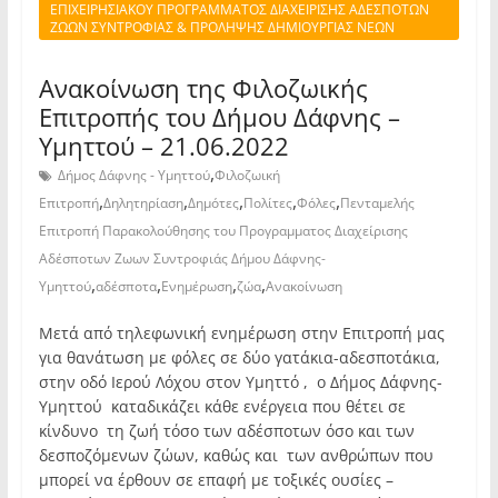
ΕΠΙΧΕΙΡΗΣΙΑΚΟΥ ΠΡΟΓΡΑΜΜΑΤΟΣ ΔΙΑΧΕΙΡΙΣΗΣ ΑΔΕΣΠΟΤΩΝ
ΖΩΩΝ ΣΥΝΤΡΟΦΙΑΣ & ΠΡΟΛΗΨΗΣ ΔΗΜΙΟΥΡΓΙΑΣ ΝΕΩΝ
Ανακοίνωση της Φιλοζωικής
Επιτροπής του Δήμου Δάφνης –
Υμηττού – 21.06.2022
,
Δήμος Δάφνης - Υμηττού
Φιλοζωική
,
,
,
,
,
Επιτροπή
Δηλητηρίαση
Δημότες
Πολίτες
Φόλες
Πενταμελής
Επιτροπή Παρακολούθησης του Προγραμματος Διαχείρισης
Αδέσποτων Ζωων Συντροφιάς Δήμου Δάφνης-
,
,
,
,
Υμηττού
αδέσποτα
Ενημέρωση
ζώα
Ανακοίνωση
Μετά από τηλεφωνική ενημέρωση στην Επιτροπή μας
για θανάτωση με φόλες σε δύο γατάκια-αδεσποτάκια,
στην οδό Ιερού Λόχου στον Υμηττό , ο Δήμος Δάφνης-
Υμηττού καταδικάζει κάθε ενέργεια που θέτει σε
κίνδυνο τη ζωή τόσο των αδέσποτων όσο και των
δεσποζόμενων ζώων, καθώς και των ανθρώπων που
μπορεί να έρθουν σε επαφή με τοξικές ουσίες –