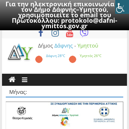
Για την ηλεκτρονική επικοινωνία με
τον Δήμο Δάφνης–Υμηττού,
χρησιμοποιείτε το email του
Πρωτοκόλλου:
protokolo@dafni-
Skip
Πέμπτη, 6 Αυγούστου 2026
ymittos.gov.gr
to
content
Δήμος
Δάφνης
-
Υμηττού
Δάφνη
28°C
Υμηττός
26°C
Μήνας: