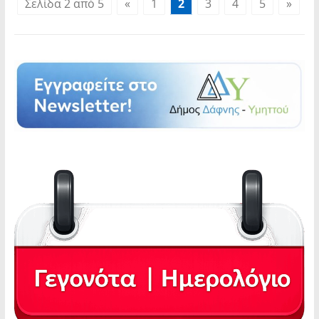
Σελίδα 2 από 5
«
1
2
3
4
5
»