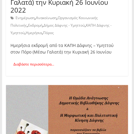
Γαλατά) την Κυριακή 26 Ιουνίου
2022
,
,
Ενημέρωση
Ανακοίνωση
Οργανισμός Κοινωνικής
,
,
,
Πολιτικής
Εκδρομή
Δήμος Δάφνης - Υμηττού
ΚΑΠΗ Δάφνης -
,
,
Υμηττού
Ημερήσια
Πόρος
Ημερήσια εκδρομή από τα ΚΑΠΗ Δάφνης – Υμηττού
στον Πόρο (Μέσω Γαλατά) την Κυριακή 26 Ιουνίου
Διαβάστε περισσότερα...