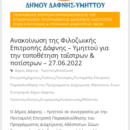
ΠΕΝΤΑΜΕΛΗΣ ΕΠΙΤΡΟΠΗ ΠΑΡΑΚΟΛΟΥΘΗΣΗΣ ΤΟΥ
ΕΠΙΧΕΙΡΗΣΙΑΚΟΥ ΠΡΟΓΡΑΜΜΑΤΟΣ ΔΙΑΧΕΙΡΙΣΗΣ ΑΔΕΣΠΟΤΩΝ
ΖΩΩΝ ΣΥΝΤΡΟΦΙΑΣ & ΠΡΟΛΗΨΗΣ ΔΗΜΙΟΥΡΓΙΑΣ ΝΕΩΝ
Ανακοίνωση της Φιλοζωικής
Επιτροπής Δάφνης – Υμηττού για
την τοποθέτηση ταΐστρων &
ποτίστρων – 27.06.2022
,
Δήμος Δάφνης - Υμηττού
Φιλοζωική
,
,
,
,
Επιτροπή
Δημότες
Πολίτες
Ποτίστρες
Πενταμελής Επιτροπή
Παρακολούθησης του Προγραμματος Διαχείρισης Αδέσποτων Ζωων
Συντροφιάς Δήμου Δάφνης-
,
,
,
,
Υμηττού
ταΐστρες
Ενημέρωση
Ανακοίνωση
Εθελοντές
O Δήμος Δάφνης – Υμηττού σε συνεργασία με την
Πενταμελή Επιτροπή Παρακολούθησης του
Προγράμματος Διαχείρισης Αδέσποτων Ζώων