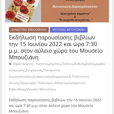
ΔΗΜΟΤΙΚΗ ΒΙΒΛΙΟΘΗΚΗ
ΜΟΥΣΕΙΟ ΜΠΟΥΖΙΑΝΗ
Εκδήλωση παρουσίασης βιβλίων
την 15 Ιουνίου 2022 και ώρα 7:30
μ.μ. στον αύλειο χώρο του Μουσείο
Μπουζιάνη
,
,
,
,
,
Δήμος Δάφνης - Υμηττού
Δημότες
Πολίτες
Έκθεση
βιβλία
ομάδα
,
,
ανάγνωσης
Ενημέρωση
Παναγιώτης
,
,
Λυμπερόπουλος
Ανακοίνωση
Μορφωτική & Πολιτιστική
,
,
κίνηση
Οργανισμός Πολιτισμού Αθλητισμού
Δημοτική
,
Βιβλιοθήκη
Μουσείο Μπουζιάνη
Εκδήλωση παρουσίασης βιβλίων την 15 Ιουνίου 2022
και ώρα 7:30 μ.μ. στον αύλειο χώρο του Μουσείο
Μπουζιάνη