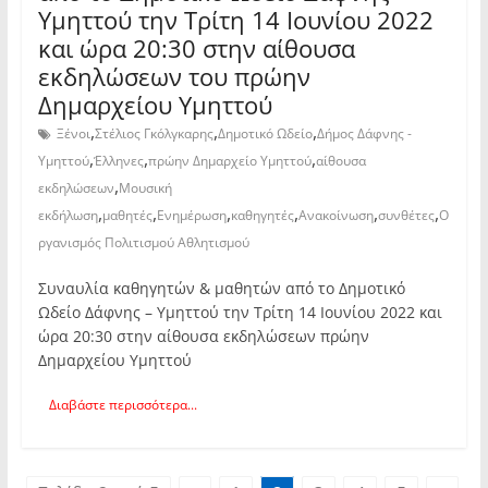
Υμηττού την Τρίτη 14 Ιουνίου 2022
και ώρα 20:30 στην αίθουσα
εκδηλώσεων του πρώην
Δημαρχείου Υμηττού
,
,
,
Ξένοι
Στέλιος Γκόλγκαρης
Δημοτικό Ωδείο
Δήμος Δάφνης -
,
,
,
Υμηττού
Έλληνες
πρώην Δημαρχείο Υμηττού
αίθουσα
,
εκδηλώσεων
Μουσική
,
,
,
,
,
,
εκδήλωση
μαθητές
Ενημέρωση
καθηγητές
Ανακοίνωση
συνθέτες
Ο
ργανισμός Πολιτισμού Αθλητισμού
Συναυλία καθηγητών & μαθητών από το Δημοτικό
Ωδείο Δάφνης – Υμηττού την Τρίτη 14 Ιουνίου 2022 και
ώρα 20:30 στην αίθουσα εκδηλώσεων πρώην
Δημαρχείου Υμηττού
Διαβάστε περισσότερα...