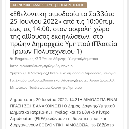
ΚΟΙΝΩΝΙΚΗ ΑΛΛΗΛΕΓΓΥΗ | ΕΘΕΛΟΝΤΙΣΜΟΣ
«Εθελοντική αιμοδοσία το Σαββάτο
25 Ιουνίου 2022» από τις 10:00π.μ.
έως τις 14:00, στον ασφαλή χώρο
της αίθουσας εκδηλώσεων, στο
πρώην Δημαρχείο Υμηττού (Πλατεία
Ηρώων Πολυτεχνείου 1)
,
,
Ενημέρωση
ΚΕΠ Υγείας Δάφνης - Υμηττού
Δημοτικά
,
,
Ιατρεία
Ανακοίνωση
πρώην Δημαρχείο
,
,
,
,
Υμηττού
Εθελοντισμός
Εθελοντική αιμοδοσία
Αιμοδοσία
Γεωργία
,
,
,
Γρ. Σκιαδοπούλου
αίθουσα εκδηλώσεων
Δημότες
Αναστάσιος Αθ.
,
,
,
Μπινίσκος
Πολίτες
αίμα
Κοινότητα Υμηττού
Δημοσίευση: 20 Ιουνίου 2022, 14:21Η ΑΙΜΟΔΟΣΙΑ ΕΙΝΑΙ
ΠΡΑΞΗ ΖΩΗΣ ΑΝΑΚΟΙΝΩΣΗ Ο Δήμος Δάφνης-Υμηττού
(Δημοτικά Ιατρεία-ΚΕΠ Υγείας) και το Εθνικό Κέντρο
Αιμοδοσίας (ΕΚΕΑ),ενώνουν τις δυνάμειςτους και
διοργανώνουν ΕΘΕΛΟΝΤΙΚΗ ΑΙΜΟΔΟΣΙΑ, το Σάββατο