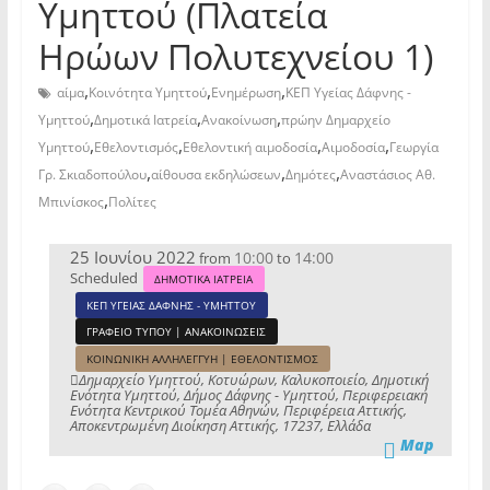
Υμηττού (Πλατεία
Ηρώων Πολυτεχνείου 1)
,
,
,
αίμα
Κοινότητα Υμηττού
Ενημέρωση
ΚΕΠ Υγείας Δάφνης -
,
,
,
Υμηττού
Δημοτικά Ιατρεία
Ανακοίνωση
πρώην Δημαρχείο
,
,
,
,
Υμηττού
Εθελοντισμός
Εθελοντική αιμοδοσία
Αιμοδοσία
Γεωργία
,
,
,
Γρ. Σκιαδοπούλου
αίθουσα εκδηλώσεων
Δημότες
Αναστάσιος Αθ.
,
Μπινίσκος
Πολίτες
25 Ιουνίου 2022
10:00
14:00
from
to
Scheduled
ΔΗΜΟΤΙΚΑ ΙΑΤΡΕΙΑ
ΚΕΠ ΥΓΕΙΑΣ ΔΑΦΝΗΣ - ΥΜΗΤΤΟΥ
ΓΡΑΦΕΙΟ ΤΥΠΟΥ | ΑΝΑΚΟΙΝΩΣΕΙΣ
ΚΟΙΝΩΝΙΚΗ ΑΛΛΗΛΕΓΓΥΗ | ΕΘΕΛΟΝΤΙΣΜΟΣ
Δημαρχείο Υμηττού, Κοτυώρων, Καλυκοποιείο, Δημοτική
Ενότητα Υμηττού, Δήμος Δάφνης - Υμηττού, Περιφερειακή
Ενότητα Κεντρικού Τομέα Αθηνών, Περιφέρεια Αττικής,
Αποκεντρωμένη Διοίκηση Αττικής, 17237, Ελλάδα
Map