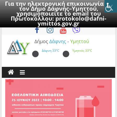
Για την ηλεκτρονική επικοινωνία με
τον Δήμο Δάφνης–Υμηττού,
χρησιμοποιείτε το email του
Πρωτοκόλλου:
protokolo@dafni-
Skip
Σάββατο, 8 Αυγούστου 2026
ymittos.gov.gr
to
content
Δήμος
Δάφνης
-
Υμηττού
Δάφνη
33°C
Υμηττός
33°C