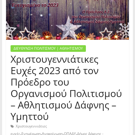
ΔΙΕΥΘΥΝΣΗ ΠΟΛΙΤΙΣΜΟΥ | ΑΘΛΗΤΙΣΜΟΥ
Χριστουγεννιάτικες
Ευχές 2023 από τον
Πρόεδρο του
Οργανισμού Πολιτισμού
– Αθλητισμού Δάφνης –
Υμηττού
Χριστουγεννιάτιες
,
,
,
,
ευχές
Ενημέρωση
Ανακοίνωση
ΟΠΑΔΥ
Δήμος Δάφνης -