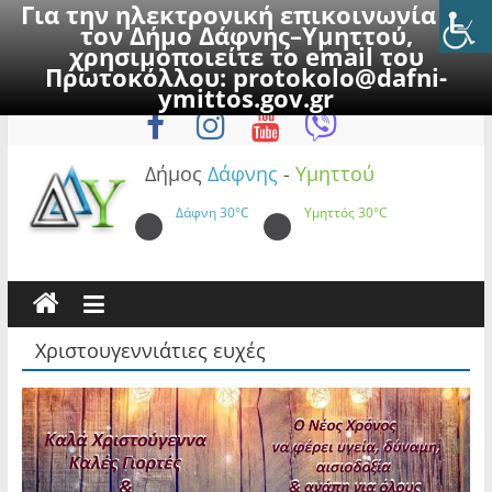
Για την ηλεκτρονική επικοινωνία με
τον Δήμο Δάφνης–Υμηττού,
χρησιμοποιείτε το email του
Πρωτοκόλλου:
protokolo@dafni-
Skip
Παρασκευή, 7 Αυγούστου 2026
ymittos.gov.gr
to
content
Δήμος
Δάφνης
-
Υμηττού
Δάφνη
30°C
Υμηττός
30°C
Χριστουγεννιάτιες ευχές