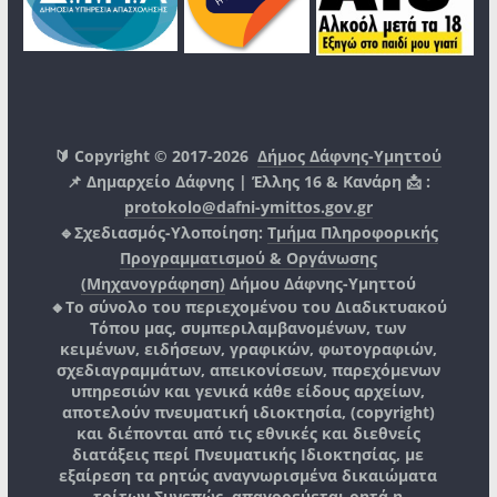
🔰 Copyright © 2017-2026
Δήμος Δάφνης-Υμηττού
📌 Δημαρχείο Δάφνης | Έλλης 16 & Κανάρη 📩 :
protokolo@dafni-ymittos.gov.gr
🔹Σχεδιασμός-Υλοποίηση:
Τμήμα Πληροφορικής
Προγραμματισμού & Οργάνωσης
(Μηχανογράφηση)
Δήμου Δάφνης-Υμηττού
🔸Το σύνολο του περιεχομένου του Διαδικτυακού
Τόπου μας, συμπεριλαμβανομένων, των
κειμένων, ειδήσεων, γραφικών, φωτογραφιών,
σχεδιαγραμμάτων, απεικονίσεων, παρεχόμενων
υπηρεσιών και γενικά κάθε είδους αρχείων,
αποτελούν πνευματική ιδιοκτησία, (copyright)
και διέπονται από τις εθνικές και διεθνείς
διατάξεις περί Πνευματικής Ιδιοκτησίας, με
εξαίρεση τα ρητώς αναγνωρισμένα δικαιώματα
τρίτων.
Συνεπώς, απαγορεύεται ρητά η