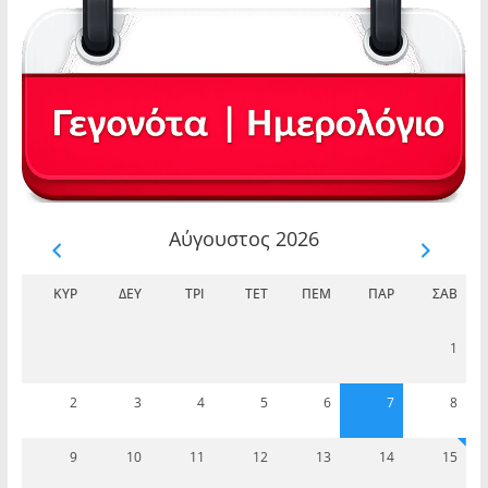
Αύγουστος 2026
ΚΥΡ
ΔΕΥ
ΤΡΊ
ΤΕΤ
ΠΈΜ
ΠΑΡ
ΣΆΒ
1
2
3
4
5
6
7
8
9
10
11
12
13
14
15