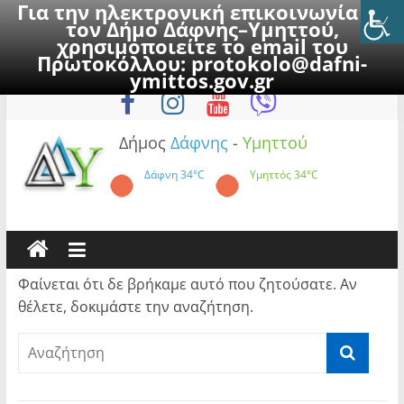
Για την ηλεκτρονική επικοινωνία με
τον Δήμο Δάφνης–Υμηττού,
χρησιμοποιείτε το email του
Πρωτοκόλλου:
protokolo@dafni-
Skip
Παρασκευή, 7 Αυγούστου 2026
ymittos.gov.gr
to
content
Δήμος
Δάφνης
-
Υμηττού
Δάφνη
34°C
Υμηττός
34°C
Φαίνεται ότι δε βρήκαμε αυτό που ζητούσατε. Αν
θέλετε, δοκιμάστε την αναζήτηση.