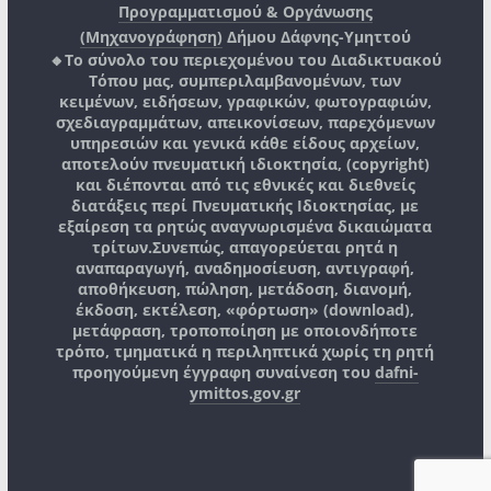
Προγραμματισμού & Οργάνωσης
(Μηχανογράφηση)
Δήμου Δάφνης-Υμηττού
🔸Το σύνολο του περιεχομένου του Διαδικτυακού
Τόπου μας, συμπεριλαμβανομένων, των
κειμένων, ειδήσεων, γραφικών, φωτογραφιών,
σχεδιαγραμμάτων, απεικονίσεων, παρεχόμενων
υπηρεσιών και γενικά κάθε είδους αρχείων,
αποτελούν πνευματική ιδιοκτησία, (copyright)
και διέπονται από τις εθνικές και διεθνείς
διατάξεις περί Πνευματικής Ιδιοκτησίας, με
εξαίρεση τα ρητώς αναγνωρισμένα δικαιώματα
τρίτων.
Συνεπώς, απαγορεύεται ρητά η
αναπαραγωγή, αναδημοσίευση, αντιγραφή,
αποθήκευση, πώληση, μετάδοση, διανομή,
έκδοση, εκτέλεση, «φόρτωση» (download),
μετάφραση, τροποποίηση με οποιονδήποτε
τρόπο, τμηματικά η περιληπτικά χωρίς τη ρητή
προηγούμενη έγγραφη συναίνεση του
dafni-
ymittos.gov.gr