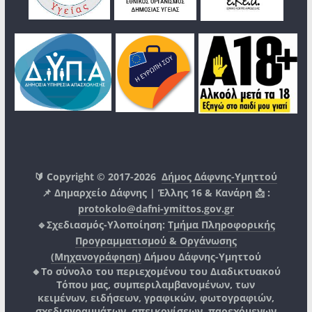
🔰 Copyright © 2017-2026
Δήμος Δάφνης-Υμηττού
📌 Δημαρχείο Δάφνης | Έλλης 16 & Κανάρη 📩 :
protokolo@dafni-ymittos.gov.gr
🔹Σχεδιασμός-Υλοποίηση:
Τμήμα Πληροφορικής
Προγραμματισμού & Οργάνωσης
(Μηχανογράφηση)
Δήμου Δάφνης-Υμηττού
🔸Το σύνολο του περιεχομένου του Διαδικτυακού
Τόπου μας, συμπεριλαμβανομένων, των
κειμένων, ειδήσεων, γραφικών, φωτογραφιών,
σχεδιαγραμμάτων, απεικονίσεων, παρεχόμενων