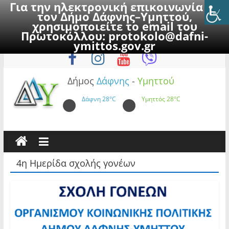
Για την ηλεκτρονική επικοινωνία με
τον Δήμο Δάφνης–Υμηττού,
χρησιμοποιείτε το email του
Πρωτοκόλλου:
protokolo@dafni-
Skip
Πέμπτη, 6 Αυγούστου 2026
ymittos.gov.gr
to
content
Δήμος
Δάφνης
-
Υμηττού
Δάφνη
28°C
Υμηττός
28°C
4η Ημερίδα σχολής γονέων