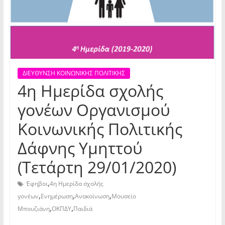
ΔΙΕΥΘΥΝΣΗ ΚΟΙΝΩΝΙΚΗΣ ΠΟΛΙΤΙΚΗΣ
4η Ημερίδα σχολής
γονέων Οργανισμού
Κοινωνικής Πολιτικής
Δάφνης Υμηττού
(Τετάρτη 29/01/2020)
,
Έφηβοι
4η Ημερίδα σχολής
,
,
,
γονέων
Ενημέρωση
Ανακοίνωση
Μουσείο
,
,
Μπουζιάνη
ΟΚΠΔΥ
Παιδιά