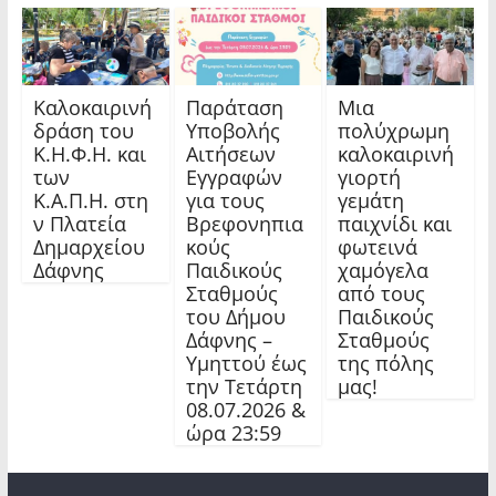
Καλοκαιρινή
Παράταση
Μια
δράση του
Υποβολής
πολύχρωμη
Κ.Η.Φ.Η. και
Αιτήσεων
καλοκαιρινή
των
Εγγραφών
γιορτή
Κ.Α.Π.Η. στη
για τους
γεμάτη
ν Πλατεία
Βρεφονηπια
παιχνίδι και
Δημαρχείου
κούς
φωτεινά
Δάφνης
Παιδικούς
χαμόγελα
Σταθμούς
από τους
του Δήμου
Παιδικούς
Δάφνης –
Σταθμούς
Υμηττού έως
της πόλης
την Τετάρτη
μας!
08.07.2026 &
ώρα 23:59