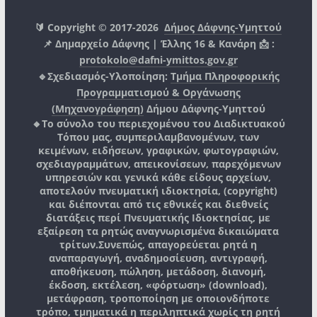
🔰 Copyright © 2017-2026
Δήμος Δάφνης-Υμηττού
📌 Δημαρχείο Δάφνης | Έλλης 16 & Κανάρη 📩 :
protokolo@dafni-ymittos.gov.gr
🔹Σχεδιασμός-Υλοποίηση:
Τμήμα Πληροφορικής
Προγραμματισμού & Οργάνωσης
(Μηχανογράφηση)
Δήμου Δάφνης-Υμηττού
🔸Το σύνολο του περιεχομένου του Διαδικτυακού
Τόπου μας, συμπεριλαμβανομένων, των
κειμένων, ειδήσεων, γραφικών, φωτογραφιών,
σχεδιαγραμμάτων, απεικονίσεων, παρεχόμενων
υπηρεσιών και γενικά κάθε είδους αρχείων,
αποτελούν πνευματική ιδιοκτησία, (copyright)
και διέπονται από τις εθνικές και διεθνείς
διατάξεις περί Πνευματικής Ιδιοκτησίας, με
εξαίρεση τα ρητώς αναγνωρισμένα δικαιώματα
τρίτων.
Συνεπώς, απαγορεύεται ρητά η
αναπαραγωγή, αναδημοσίευση, αντιγραφή,
αποθήκευση, πώληση, μετάδοση, διανομή,
έκδοση, εκτέλεση, «φόρτωση» (download),
μετάφραση, τροποποίηση με οποιονδήποτε
τρόπο, τμηματικά η περιληπτικά χωρίς τη ρητή