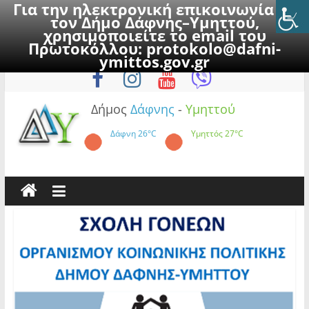
Για την ηλεκτρονική επικοινωνία με
τον Δήμο Δάφνης–Υμηττού,
χρησιμοποιείτε το email του
Πρωτοκόλλου:
protokolo@dafni-
Skip
Παρασκευή, 7 Αυγούστου 2026
ymittos.gov.gr
to
content
Δήμος
Δάφνης
-
Υμηττού
Δάφνη
26°C
Υμηττός
27°C