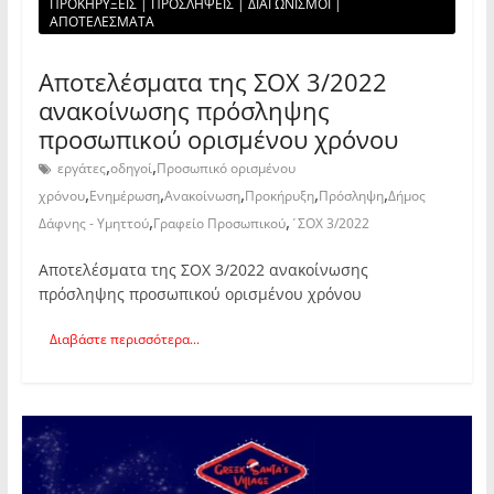
ΠΡΟΚΗΡΥΞΕΙΣ | ΠΡΟΣΛΗΨΕΙΣ | ΔΙΑΓΩΝΙΣΜΟΙ |
ΑΠΟΤΕΛΕΣΜΑΤΑ
Αποτελέσματα της ΣΟΧ 3/2022
ανακοίνωσης πρόσληψης
προσωπικού ορισμένου χρόνου
,
,
εργάτες
οδηγοί
Προσωπικό ορισμένου
,
,
,
,
,
χρόνου
Ενημέρωση
Ανακοίνωση
Προκήρυξη
Πρόσληψη
Δήμος
,
,
Δάφνης - Υμηττού
Γραφείο Προσωπικού
΄ΣΟΧ 3/2022
Αποτελέσματα της ΣΟΧ 3/2022 ανακοίνωσης
πρόσληψης προσωπικού ορισμένου χρόνου
Διαβάστε περισσότερα...