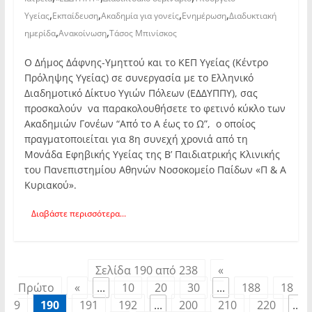
,
,
,
,
Υγείας
Εκπαίδευση
Ακαδημία για γονείς
Ενημέρωση
Διαδυκτιακή
,
,
ημερίδα
Ανακοίνωση
Τάσος Μπινίσκος
Ο Δήμος Δάφνης-Υμηττού και το ΚΕΠ Υγείας (Κέντρο
Πρόληψης Υγείας) σε συνεργασία με το Ελληνικό
Διαδημοτικό Δίκτυο Υγιών Πόλεων (ΕΔΔΥΠΠΥ), σας
προσκαλούν να παρακολουθήσετε το φετινό κύκλο των
Ακαδημιών Γονέων “Από το Α έως το Ω”, ο οποίος
πραγματοποιείται για 8η συνεχή χρονιά από τη
Μονάδα Εφηβικής Υγείας της Β’ Παιδιατρικής Κλινικής
του Πανεπιστημίου Αθηνών Νοσοκομείο Παίδων «Π & Α
Κυριακού».
Διαβάστε περισσότερα...
Σελίδα 190 από 238
«
Πρώτο
«
...
10
20
30
...
188
18
9
190
191
192
...
200
210
220
..