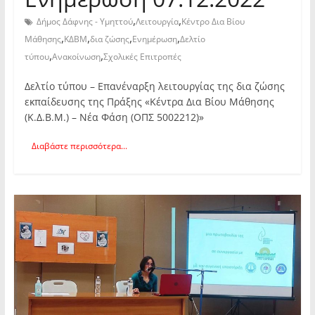
,
,
Δήμος Δάφνης - Υμηττού
Λειτουργία
Κέντρο Δια Βίου
,
,
,
,
Μάθησης
ΚΔΒΜ
δια ζώσης
Ενημέρωση
Δελτίο
,
,
τύπου
Ανακοίνωση
Σχολικές Επιτροπές
Δελτίο τύπου – Επανέναρξη λειτουργίας της δια ζώσης
εκπαίδευσης της Πράξης «Κέντρα Δια Βίου Μάθησης
(Κ.Δ.Β.Μ.) – Νέα Φάση (ΟΠΣ 5002212)»
Διαβάστε περισσότερα...