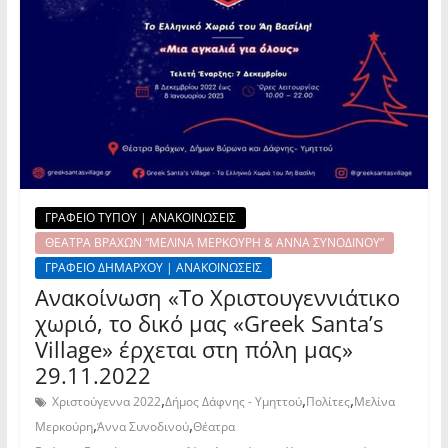
ΓΡΑΦΕΙΟ ΤΥΠΟΥ | ΑΝΑΚΟΙΝΩΣΕΙΣ
ΘΕΑΤΡΑ ΒΡΑΧΩΝ “ΜΕΛΙΝΑ ΜΕΡΚΟΥΡΗ & ΑΝΝΑ ΣΥΝΟΔΙΝΟΥ”
ΓΡΑΦΕΙΟ ΔΗΜΑΡΧΟΥ | ΑΝΑΚΟΙΝΩΣΕΙΣ
Ανακοίνωση «To Χριστουγεννιάτικο
χωριό, το δικό μας «Greek Santa’s
Village» έρχεται στη πόλη μας»
29.11.2022
,
,
,
Χριστούγεννα 2022
Δήμος Δάφνης - Υμηττού
Πολίτες
Μελίνα
,
,
Μερκούρη
Άννα Συνοδινού
Θέατρα