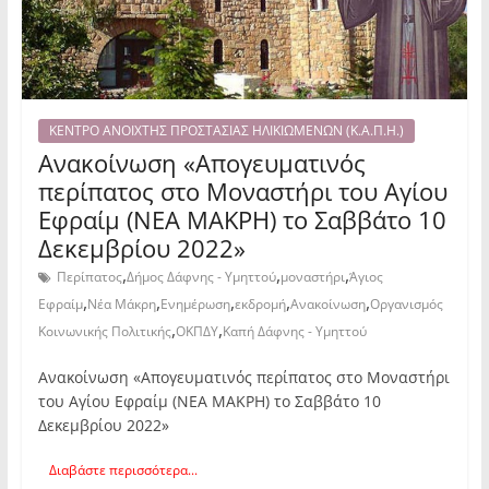
ΚΕΝΤΡΟ ΑΝΟΙΧΤΗΣ ΠΡΟΣΤΑΣΙΑΣ ΗΛΙΚΙΩΜΕΝΩΝ (Κ.Α.Π.Η.)
Ανακοίνωση «Απογευματινός
περίπατος στο Μοναστήρι του Αγίου
Εφραίμ (ΝΕΑ ΜΑΚΡΗ) το Σαββάτο 10
Δεκεμβρίου 2022»
,
,
,
Περίπατος
Δήμος Δάφνης - Υμηττού
μοναστήρι
Άγιος
,
,
,
,
,
Εφραίμ
Νέα Μάκρη
Ενημέρωση
εκδρομή
Ανακοίνωση
Οργανισμός
,
,
Κοινωνικής Πολιτικής
ΟΚΠΔΥ
Καπή Δάφνης - Υμηττού
Ανακοίνωση «Απογευματινός περίπατος στο Μοναστήρι
του Αγίου Εφραίμ (ΝΕΑ ΜΑΚΡΗ) το Σαββάτο 10
Δεκεμβρίου 2022»
Διαβάστε περισσότερα...