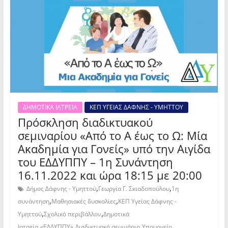
ΔΗΜΟΤΙΚΑ ΙΑΤΡΕΙΑ
ΚΕΠ ΥΓΕΙΑΣ ΔΑΦΝΗΣ - ΥΜΗΤΤΟΥ
Πρόσκληση διαδικτυακού
σεμιναρίου «Από το Α έως το Ω: Μία
Ακαδημία για Γονείς» υπό την Αιγίδα
του ΕΔΔΥΠΠΥ – 1η Συνάντηση
16.11.2022 και ώρα 18:15 με 20:00
,
,
Δήμος Δάφνης - Υμηττού
Γεωργία Γ. Σκιαδοπούλου
1η
,
,
συνάντηση
Μαθησιακές δυσκολίες
ΚΕΠ Υγείας Δάφνης -
,
,
Υμηττού
Σχολικό περιβάλλον
Δημοτικά
,
,
,
Ιατρεία
«ΕΔΔΥΠΠΥ»
Διαδικτυακό σεμινάριο
Υπουργείο