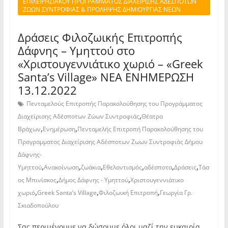
ΕΠΙΧΕΙΡΗΣΙΑΚΟΥ ΠΡΟΓΡΑΜΜΑΤΟΣ ΔΙΑΧΕΙΡΙΣΗΣ ΑΔΕΣΠΟΤΩΝ
ΖΩΩΝ ΣΥΝΤΡΟΦΙΑΣ & ΠΡΟΛΗΨΗΣ ΔΗΜΙΟΥΡΓΙΑΣ ΝΕΩΝ
Δράσεις Φιλοζωικής Επιτροπής
Δάφνης – Υμηττού στο
«Χριστουγεννιάτικο χωριό – «Greek
Santa’s Village» ΝΕΑ ΕΝΗΜΕΡΩΣΗ
13.12.2022
Πενταμελούς Επιτροπής Παρακολούθησης του Προγράμματος
,
Διαχείρισης Αδέσποτων Ζώων Συντροφιάς
Θέατρα
,
,
Βράχων
Ενημέρωση
Πενταμελής Επιτροπή Παρακολούθησης του
Προγραμματος Διαχείρισης Αδέσποτων Ζωων Συντροφιάς Δήμου
Δάφνης-
,
,
,
,
,
,
Υμηττού
Ανακοίνωση
ζωάκια
Εθελοντισμός
αδέσποτα
Δράσεις
Τάσ
,
,
ος Μπινίσκος
Δήμος Δάφνης - Υμηττού
Χριστουγεννιάτικο
,
,
,
χωριό
Greek Santa’s Village
Φιλοζωική Επιτροπή
Γεωργία Γρ.
Σκιαδοπούλου
Σας περιμένουμε να δώσουμε όλοι μαζί την ευκαιρία