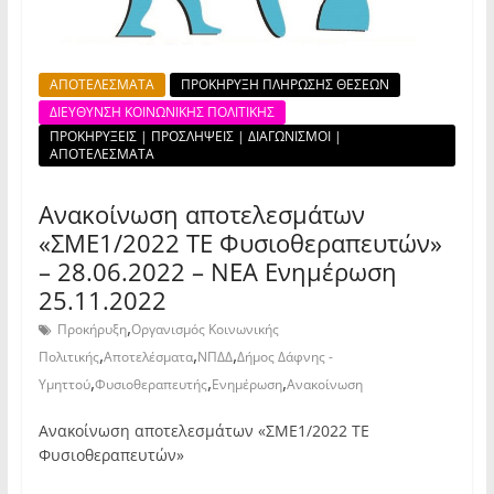
ΑΠΟΤΕΛΕΣΜΑΤΑ
ΠΡΟΚΗΡΥΞΗ ΠΛΗΡΩΣΗΣ ΘΕΣΕΩΝ
ΔΙΕΥΘΥΝΣΗ ΚΟΙΝΩΝΙΚΗΣ ΠΟΛΙΤΙΚΗΣ
ΠΡΟΚΗΡΥΞΕΙΣ | ΠΡΟΣΛΗΨΕΙΣ | ΔΙΑΓΩΝΙΣΜΟΙ |
ΑΠΟΤΕΛΕΣΜΑΤΑ
Ανακοίνωση αποτελεσμάτων
«ΣΜΕ1/2022 ΤΕ Φυσιοθεραπευτών»
– 28.06.2022 – ΝΕΑ Ενημέρωση
25.11.2022
,
Προκήρυξη
Οργανισμός Κοινωνικής
,
,
,
Πολιτικής
Αποτελέσματα
ΝΠΔΔ
Δήμος Δάφνης -
,
,
,
Υμηττού
Φυσιοθεραπευτής
Ενημέρωση
Ανακοίνωση
Ανακοίνωση αποτελεσμάτων «ΣΜΕ1/2022 ΤΕ
Φυσιοθεραπευτών»