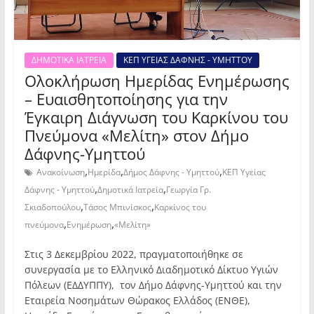
ΔΗΜΟΤΙΚΑ ΙΑΤΡΕΙΑ
ΚΕΠ ΥΓΕΙΑΣ ΔΑΦΝΗΣ - ΥΜΗΤΤΟΥ
Ολοκλήρωση Ημερίδας Ενημέρωσης
– Ευαισθητοποίησης για την
Έγκαιρη Διάγνωση του Καρκίνου του
Πνεύμονα «Μελίτη» στον Δήμο
Δάφνης-Υμηττού
,
,
,
Ανακοίνωση
Ημερίδα
Δήμος Δάφνης - Υμηττού
ΚΕΠ Υγείας
,
,
Δάφνης - Υμηττού
Δημοτικά Ιατρεία
Γεωργία Γρ.
,
,
Σκιαδοπούλου
Τάσος Μπινίσκος
Καρκίνος του
,
,
πνεύμονα
Ενημέρωση
«Μελίτη»
Στις 3 Δεκεμβρίου 2022, πραγματοποιήθηκε σε
συνεργασία με το Ελληνικό Διαδημοτικό Δίκτυο Υγιών
Πόλεων (ΕΔΔΥΠΠΥ), τον Δήμο Δάφνης-Υμηττού και την
Εταιρεία Νοσημάτων Θώρακος Ελλάδος (ΕΝΘΕ),