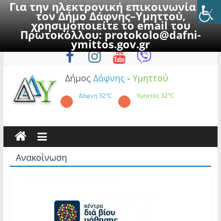
Για την ηλεκτρονική επικοινωνία με
τον Δήμο Δάφνης–Υμηττού,
χρησιμοποιείτε το email του
Πρωτοκόλλου:
protokolo@dafni-
Skip
Δευτέρα, 10 Αυγούστου 2026
ymittos.gov.gr
to
content
Δήμος
Δάφνης
-
Υμηττού
Δάφνη
32°C
Υμηττός
32°C
Ανακοίνωση