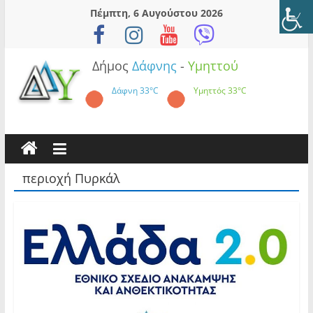
Skip
Πέμπτη, 6 Αυγούστου 2026
to
content
Δήμος
Δάφνης
-
Υμηττού
Δάφνη
33°C
Υμηττός
33°C
περιοχή Πυρκάλ