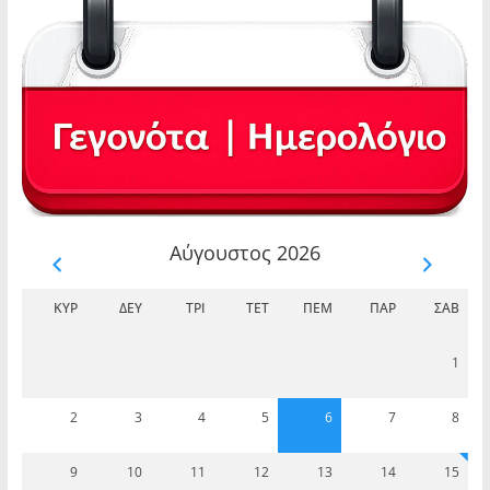
Αύγουστος 2026
ΚΥΡ
ΔΕΥ
ΤΡΊ
ΤΕΤ
ΠΈΜ
ΠΑΡ
ΣΆΒ
1
2
3
4
5
6
7
8
9
10
11
12
13
14
15