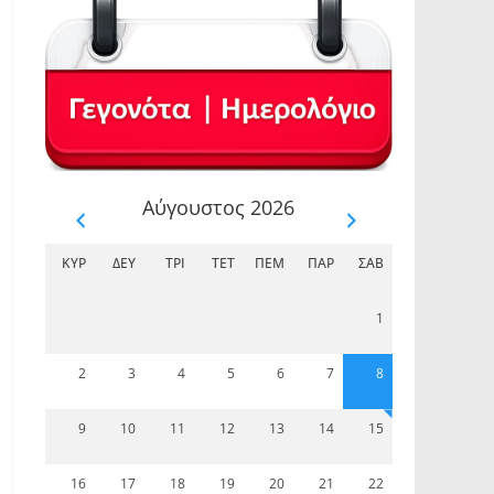
Αύγουστος 2026
ΚΥΡ
ΔΕΥ
ΤΡΊ
ΤΕΤ
ΠΈΜ
ΠΑΡ
ΣΆΒ
1
2
3
4
5
6
7
8
9
10
11
12
13
14
15
16
17
18
19
20
21
22