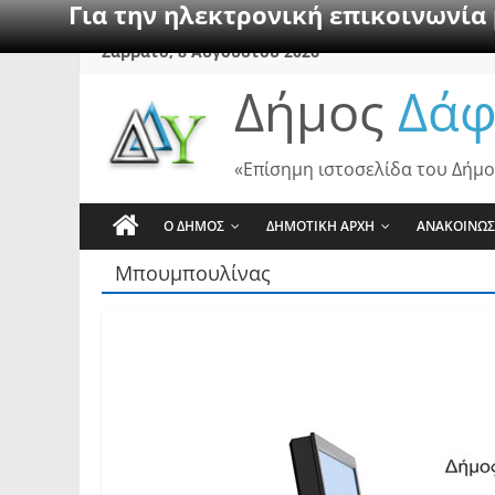
Για την ηλεκτρονική επικοινωνία
Skip
Σάββατο, 8 Αυγούστου 2026
to
Δήμος
Δάφ
content
«Επίσημη ιστοσελίδα του Δήμο
Ο ΔΗΜΟΣ
ΔΗΜΟΤΙΚΗ ΑΡΧΗ
ΑΝΑΚΟΙΝΩΣ
Μπουμπουλίνας