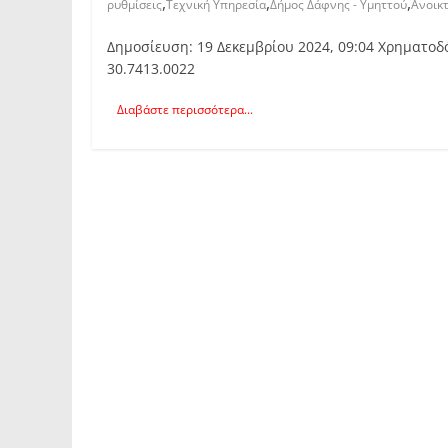
,
,
,
ρυθμίσεις
Τεχνική Υπηρεσία
Δήμος Δάφνης - Υμηττού
Ανοικ
Δημοσίευση: 19 Δεκεμβρίου 2024, 09:04 Χρηματο
30.7413.0022
Διαβάστε περισσότερα...