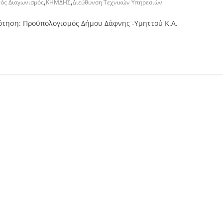
,
,
τός Διαγωνισμός
ΚΗΜΔΗΣ
Διεύθυνση Τεχνικών Υπηρεσιών
δότηση: Προϋπολογισμός Δήμου Δάφνης -Υμηττού Κ.Α.