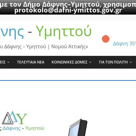
 με τον Δήμο Δάφνης–Υμηττού, χρησιμοπ
protokolo@dafni-ymittos.gov.gr
νης
-
Υμηττού
Δάφνη
35
υ Δάφνης – Υμηττού | Νομού Αττικής»
ΕΙΣ
ΤΕΛΕΥΤΑΙΑ ΝΕΑ
ΚΟΙΝΩΝΙΚΕΣ ΔΟΜΕΣ
ΓΙΑ ΤΟΝ ΠΟΛΙΤΗ