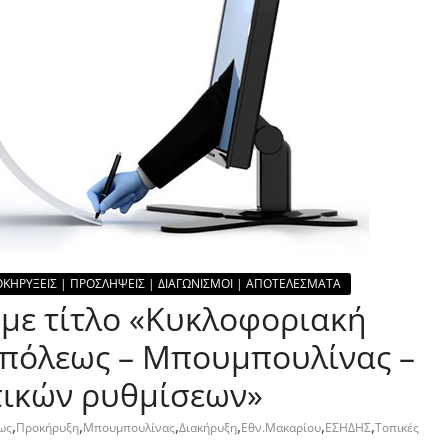
ΚΗΡΥΞΕΙΣ | ΠΡΟΣΛΗΨΕΙΣ | ΔΙΑΓΩΝΙΣΜΟΙ | ΑΠΟΤΕΛΕΣΜΑΤΑ
 με τίτλο «Κυκλοφοριακή
οπόλεως – Μπουμπουλίνας –
πικών ρυθμίσεων»
,
,
,
,
,
,
ως
Προκήρυξη
Μπουμπουλίνας
Διακήρυξη
Εθν.Μακαρίου
ΕΣΗΔΗΣ
Τοπικές