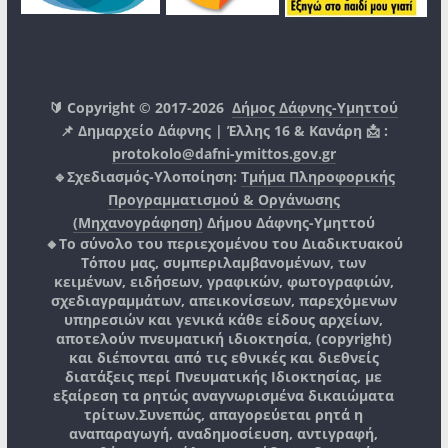
🔰 Copyright © 2017-2026
Δήμος Δάφνης-Υμηττού
📌 Δημαρχείο Δάφνης | Έλλης 16 & Κανάρη 📩 :
protokolo@dafni-ymittos.gov.gr
🔹Σχεδιασμός-Υλοποίηση:
Τμήμα Πληροφορικής
Προγραμματισμού & Οργάνωσης
(Μηχανογράφηση)
Δήμου Δάφνης-Υμηττού
🔸Το σύνολο του περιεχομένου του Διαδικτυακού
Τόπου μας, συμπεριλαμβανομένων, των
κειμένων, ειδήσεων, γραφικών, φωτογραφιών,
σχεδιαγραμμάτων, απεικονίσεων, παρεχόμενων
υπηρεσιών και γενικά κάθε είδους αρχείων,
αποτελούν πνευματική ιδιοκτησία, (copyright)
και διέπονται από τις εθνικές και διεθνείς
διατάξεις περί Πνευματικής Ιδιοκτησίας, με
εξαίρεση τα ρητώς αναγνωρισμένα δικαιώματα
τρίτων.
Συνεπώς, απαγορεύεται ρητά η
αναπαραγωγή, αναδημοσίευση, αντιγραφή,