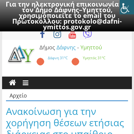
Για την ηλεκτρονική επικοινωνία με
τον Δήμο Δάφνης–Υμηττού,
χρησιμοποιείτε το email του
Πρωτοκόλλου:
protokolo@dafni-
Skip
Κυριακή, 9 Αυγούστου 2026
ymittos.gov.gr
to
content
Δήμος
Δάφνης
-
Υμηττού
Δάφνη
31°C
Υμηττός
31°C
Αρχείο
Ανακοίνωση για την
χορήγηση θέσεων ετήσιας
διάρκειας στο υπαίθριο