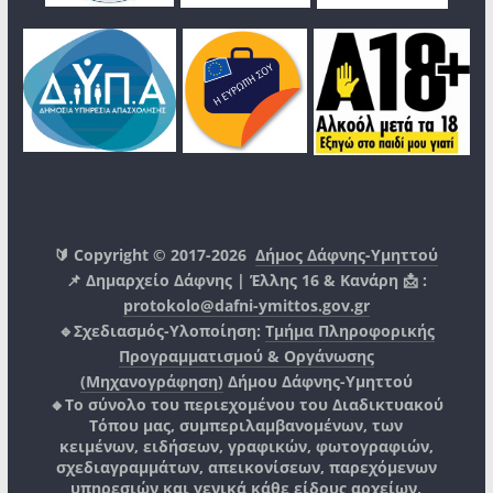
🔰 Copyright © 2017-2026
Δήμος Δάφνης-Υμηττού
📌 Δημαρχείο Δάφνης | Έλλης 16 & Κανάρη 📩 :
protokolo@dafni-ymittos.gov.gr
🔹Σχεδιασμός-Υλοποίηση:
Τμήμα Πληροφορικής
Προγραμματισμού & Οργάνωσης
(Μηχανογράφηση)
Δήμου Δάφνης-Υμηττού
🔸Το σύνολο του περιεχομένου του Διαδικτυακού
Τόπου μας, συμπεριλαμβανομένων, των
κειμένων, ειδήσεων, γραφικών, φωτογραφιών,
σχεδιαγραμμάτων, απεικονίσεων, παρεχόμενων
υπηρεσιών και γενικά κάθε είδους αρχείων,