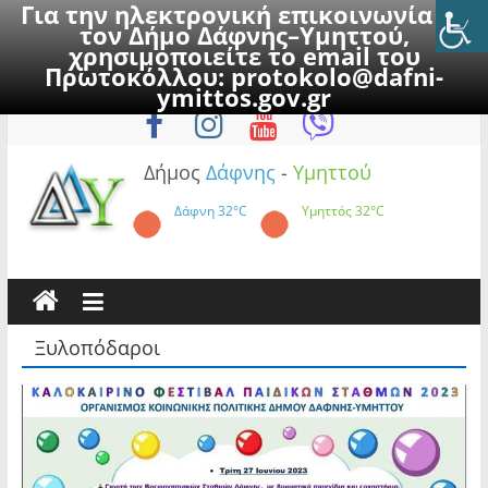
Για την ηλεκτρονική επικοινωνία με
τον Δήμο Δάφνης–Υμηττού,
χρησιμοποιείτε το email του
Πρωτοκόλλου:
protokolo@dafni-
Skip
Σάββατο, 8 Αυγούστου 2026
ymittos.gov.gr
to
content
Δήμος
Δάφνης
-
Υμηττού
Δάφνη
32°C
Υμηττός
32°C
Ξυλοπόδαροι