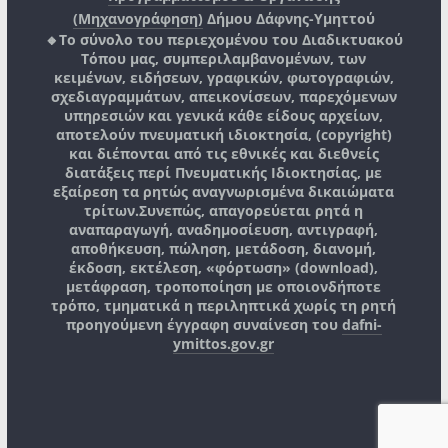
(Μηχανογράφηση)
Δήμου Δάφνης-Υμηττού
🔸Το σύνολο του περιεχομένου του Διαδικτυακού
Τόπου μας, συμπεριλαμβανομένων, των
κειμένων, ειδήσεων, γραφικών, φωτογραφιών,
σχεδιαγραμμάτων, απεικονίσεων, παρεχόμενων
υπηρεσιών και γενικά κάθε είδους αρχείων,
αποτελούν πνευματική ιδιοκτησία, (copyright)
και διέπονται από τις εθνικές και διεθνείς
διατάξεις περί Πνευματικής Ιδιοκτησίας, με
εξαίρεση τα ρητώς αναγνωρισμένα δικαιώματα
τρίτων.
Συνεπώς, απαγορεύεται ρητά η
αναπαραγωγή, αναδημοσίευση, αντιγραφή,
αποθήκευση, πώληση, μετάδοση, διανομή,
έκδοση, εκτέλεση, «φόρτωση» (download),
μετάφραση, τροποποίηση με οποιονδήποτε
τρόπο, τμηματικά η περιληπτικά χωρίς τη ρητή
προηγούμενη έγγραφη συναίνεση του
dafni-
ymittos.gov.gr