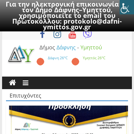
Για την ηλεκτρονική επικοινωνία με
τον Δήμο Δάφνης–Υμηττού,
χρησιμοποιείτε το email του
Πρωτοκόλλου:
protokolo@dafni-
Skip
Πέμπτη, 6 Αυγούστου 2026
ymittos.gov.gr
to
content
Δήμος
Δάφνης
-
Υμηττού
Δάφνη
26°C
Υμηττός
26°C
Επιτυχόντες