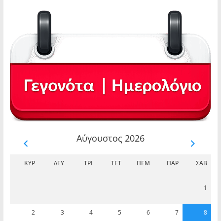
Αύγουστος 2026
ΚΥΡ
ΔΕΥ
ΤΡΊ
ΤΕΤ
ΠΈΜ
ΠΑΡ
ΣΆΒ
1
2
3
4
5
6
7
8