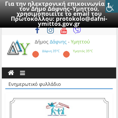
Για την ηλεκτρονική επικοινωνία με
τον Δήμο Δάφνης–Υμηττού,
χρησιμοποιείτε το email του
Πρωτοκόλλου:
protokolo@dafni-
Skip
Σάββατο, 8 Αυγούστου 2026
ymittos.gov.gr
to
content
Δήμος
Δάφνης
-
Υμηττού
Δάφνη
35°C
Υμηττός
35°C
Ενημερωτικό φυλλάδιο