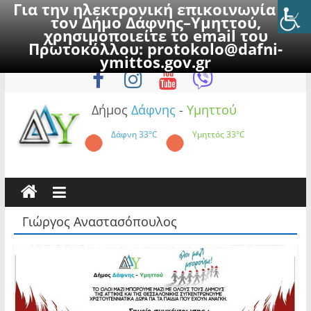
Για την ηλεκτρονική επικοινωνία με
τον Δήμο Δάφνης–Υμηττού,
χρησιμοποιείτε το email του
Πρωτοκόλλου:
protokolo@dafni-
Skip
Πέμπτη, 6 Αυγούστου 2026
ymittos.gov.gr
to
content
Δήμος
Δάφνης
-
Υμηττού
Δάφνη
33°C
Υμηττός
33°C
Γιώργος Αναστασόπουλος