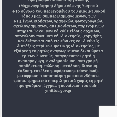
(Μηχανογράφηση)
Δήμου Δάφνης-Υμηττού
🔸Το σύνολο του περιεχομένου του Διαδικτυακού
Τόπου μας, συμπεριλαμβανομένων, των
κειμένων, ειδήσεων, γραφικών, φωτογραφιών,
σχεδιαγραμμάτων, απεικονίσεων, παρεχόμενων
υπηρεσιών και γενικά κάθε είδους αρχείων,
αποτελούν πνευματική ιδιοκτησία, (copyright)
και διέπονται από τις εθνικές και διεθνείς
διατάξεις περί Πνευματικής Ιδιοκτησίας, με
εξαίρεση τα ρητώς αναγνωρισμένα δικαιώματα
τρίτων.
Συνεπώς, απαγορεύεται ρητά η
αναπαραγωγή, αναδημοσίευση, αντιγραφή,
αποθήκευση, πώληση, μετάδοση, διανομή,
έκδοση, εκτέλεση, «φόρτωση» (download),
μετάφραση, τροποποίηση με οποιονδήποτε
τρόπο, τμηματικά η περιληπτικά χωρίς τη ρητή
προηγούμενη έγγραφη συναίνεση του
dafni-
ymittos.gov.gr