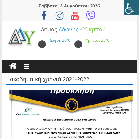
Skip
Σάββατο, 8 Αυγούστου 2026
to
content
Δήμος
Δάφνης
-
Υμηττού
Δάφνη
28°C
Υμηττός
28°C
ακαδημαική χρονιά 2021-2022