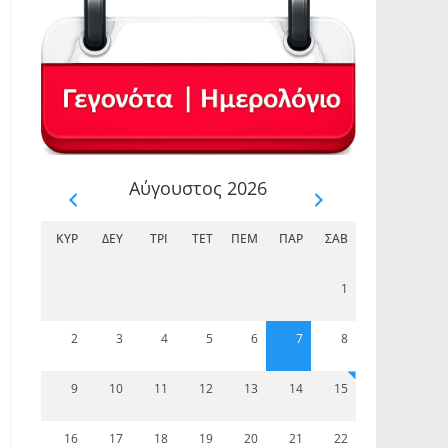
Αύγουστος 2026
ΚΥΡ
ΔΕΥ
ΤΡΊ
ΤΕΤ
ΠΈΜ
ΠΑΡ
ΣΆΒ
1
2
3
4
5
6
7
8
9
10
11
12
13
14
15
16
17
18
19
20
21
22