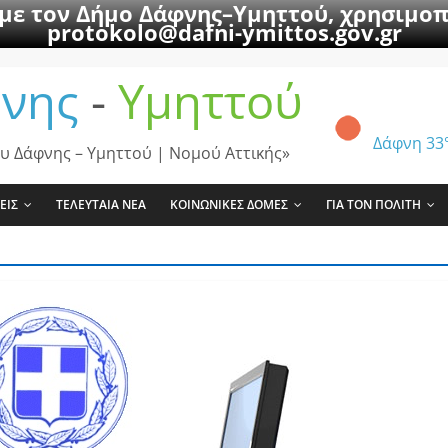
 με τον Δήμο Δάφνης–Υμηττού, χρησιμοπ
protokolo@dafni-ymittos.gov.gr
νης
-
Υμηττού
Δάφνη
33
υ Δάφνης – Υμηττού | Νομού Αττικής»
ΕΙΣ
ΤΕΛΕΥΤΑΙΑ ΝΕΑ
ΚΟΙΝΩΝΙΚΕΣ ΔΟΜΕΣ
ΓΙΑ ΤΟΝ ΠΟΛΙΤΗ