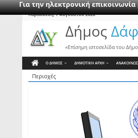
Για την ηλεκτρονική επικοινωνία
Skip
Παρασκευή, 7 Αυγούστου 2026
to
Δήμος
Δάφ
content
«Επίσημη ιστοσελίδα του Δήμο
Ο ΔΗΜΟΣ
ΔΗΜΟΤΙΚΗ ΑΡΧΗ
ΑΝΑΚΟΙΝΩΣ
Περιοχές