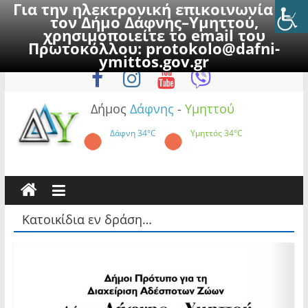
Για την ηλεκτρονική επικοινωνία με
τον Δήμο Δάφνης–Υμηττού,
χρησιμοποιείτε το email του
Πρωτοκόλλου:
protokolo@dafni-
Skip
Παρασκευή, 7 Αυγούστου 2026
ymittos.gov.gr
to
content
Δήμος
Δάφνης
-
Υμηττού
Δάφνη
34°C
Υμηττός
34°C
Κατοικίδια εν δράση…