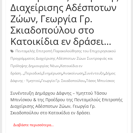
Διαχείρισης Αδέσποτων
Ζώων, Γεωργία Γρ.
Σκιαδοπούλου στο
Κατοικίδια εν δράσει…
Πενταμελής Επιτροπή Παρακολούθησης του Επιχειρησιακού
Προγράμματος Διαχείρισης Αδέσποτων Ζώων Συντροφιάς και
,
Πρόληψης Δημιουργίας Νέων
Κατοικίδια εν
,
,
,
,
,
δράση...
Περιοδικό
Ενημέρωση
Ανακοίνωση
Συνέντευξη
Δήμος
,
,
Δάφνης - Υμηττού
Γεωργία Γρ. Σκιαδοπούλου
Τάσος Μπινίσκος
Συνέντευξη Δημάρχου Δάφνης – Υμηττού Τάσου
Μπινίσκου & της Προέδρου της Πενταμελούς Επιτροπής
Διαχείρισης Αδέσποτων Ζώων, Γεωργία Γρ.
Σκιαδοπούλου στο Κατοικίδια εν δράσει
Διαβάστε περισσότερα...