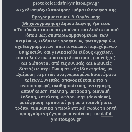
protokolo@dafni-ymittos.gov.gr
🔹Σχεδιασμός-Υλοποίηση:
Τμήμα Πληροφορικής
Προγραμματισμού & Οργάνωσης
(Μηχανογράφηση)
Δήμου Δάφνης-Υμηττού
🔸Το σύνολο του περιεχομένου του Διαδικτυακού
Τόπου μας, συμπεριλαμβανομένων, των
κειμένων, ειδήσεων, γραφικών, φωτογραφιών,
σχεδιαγραμμάτων, απεικονίσεων, παρεχόμενων
υπηρεσιών και γενικά κάθε είδους αρχείων,
αποτελούν πνευματική ιδιοκτησία, (copyright)
και διέπονται από τις εθνικές και διεθνείς
διατάξεις περί Πνευματικής Ιδιοκτησίας, με
εξαίρεση τα ρητώς αναγνωρισμένα δικαιώματα
τρίτων.
Συνεπώς, απαγορεύεται ρητά η
αναπαραγωγή, αναδημοσίευση, αντιγραφή,
αποθήκευση, πώληση, μετάδοση, διανομή,
έκδοση, εκτέλεση, «φόρτωση» (download),
μετάφραση, τροποποίηση με οποιονδήποτε
τρόπο, τμηματικά η περιληπτικά χωρίς τη ρητή
προηγούμενη έγγραφη συναίνεση του
dafni-
ymittos.gov.gr