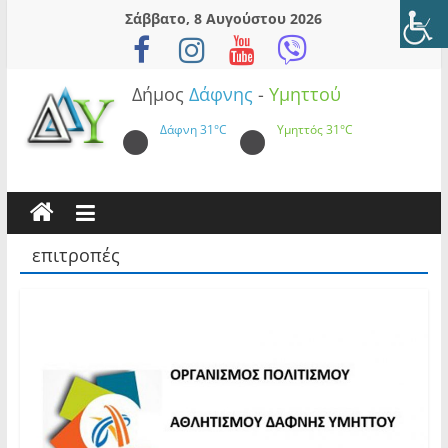
Skip
Σάββατο, 8 Αυγούστου 2026
to
content
Δήμος
Δάφνης
-
Υμηττού
Δάφνη
31°C
Υμηττός
31°C
επιτροπές