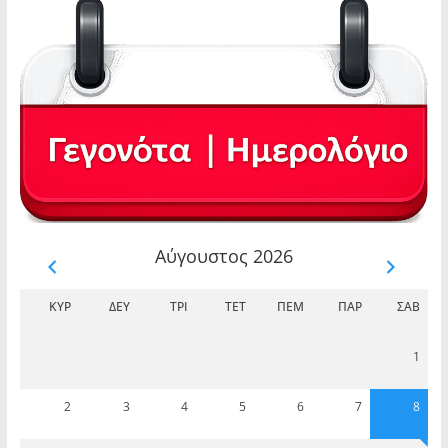
Αύγουστος 2026
ΚΥΡ
ΔΕΥ
ΤΡΊ
ΤΕΤ
ΠΈΜ
ΠΑΡ
ΣΆΒ
1
2
3
4
5
6
7
8