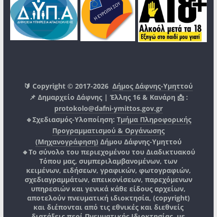
🔰 Copyright © 2017-2026
Δήμος Δάφνης-Υμηττού
📌 Δημαρχείο Δάφνης | Έλλης 16 & Κανάρη 📩 :
protokolo@dafni-ymittos.gov.gr
🔹Σχεδιασμός-Υλοποίηση:
Τμήμα Πληροφορικής
Προγραμματισμού & Οργάνωσης
(Μηχανογράφηση)
Δήμου Δάφνης-Υμηττού
🔸Το σύνολο του περιεχομένου του Διαδικτυακού
Τόπου μας, συμπεριλαμβανομένων, των
κειμένων, ειδήσεων, γραφικών, φωτογραφιών,
σχεδιαγραμμάτων, απεικονίσεων, παρεχόμενων
υπηρεσιών και γενικά κάθε είδους αρχείων,
αποτελούν πνευματική ιδιοκτησία, (copyright)
και διέπονται από τις εθνικές και διεθνείς
διατάξεις περί Πνευματικής Ιδιοκτησίας, με