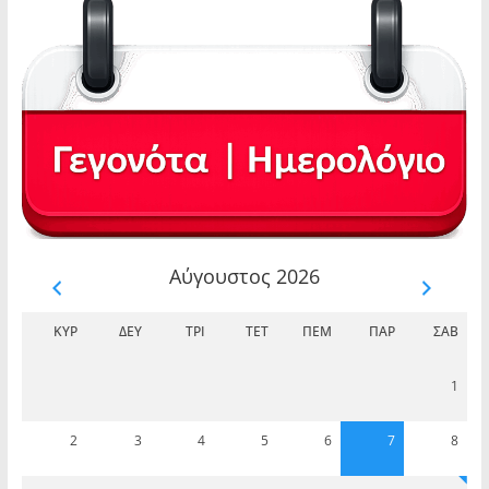
Αύγουστος 2026
ΚΥΡ
ΔΕΥ
ΤΡΊ
ΤΕΤ
ΠΈΜ
ΠΑΡ
ΣΆΒ
1
2
3
4
5
6
7
8