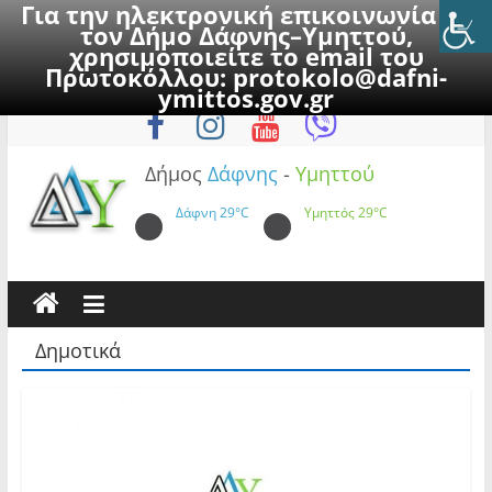
Για την ηλεκτρονική επικοινωνία με
τον Δήμο Δάφνης–Υμηττού,
χρησιμοποιείτε το email του
Πρωτοκόλλου:
protokolo@dafni-
Skip
Παρασκευή, 7 Αυγούστου 2026
ymittos.gov.gr
to
content
Δήμος
Δάφνης
-
Υμηττού
Δάφνη
29°C
Υμηττός
29°C
Δημοτικά