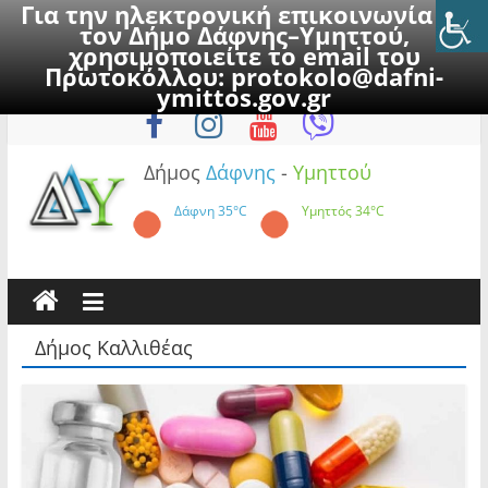
Για την ηλεκτρονική επικοινωνία με
τον Δήμο Δάφνης–Υμηττού,
χρησιμοποιείτε το email του
Πρωτοκόλλου:
protokolo@dafni-
Skip
Παρασκευή, 7 Αυγούστου 2026
ymittos.gov.gr
to
content
Δήμος
Δάφνης
-
Υμηττού
Δάφνη
35°C
Υμηττός
34°C
Δήμος Καλλιθέας