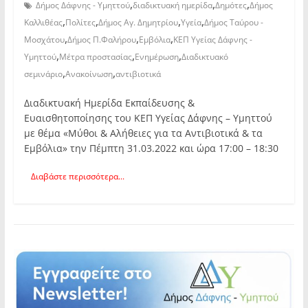
,
,
,
Δήμος Δάφνης - Υμηττού
διαδικτυακή ημερίδα
Δημότες
Δήμος
,
,
,
,
Καλλιθέας
Πολίτες
Δήμος Αγ. Δημητρίου
Υγεία
Δήμος Ταύρου -
,
,
,
Μοσχάτου
Δήμος Π.Φαλήρου
Εμβόλια
ΚΕΠ Υγείας Δάφνης -
,
,
,
Υμηττού
Μέτρα προστασίας
Ενημέρωση
Διαδικτυακό
,
,
σεμινάριο
Ανακοίνωση
αντιβιοτικά
Διαδικτυακή Ημερίδα Εκπαίδευσης &
Ευαισθητοποίησης του ΚΕΠ Υγείας Δάφνης – Υμηττού
με θέμα «Μύθοι & Αλήθειες για τα Αντιβιοτικά & τα
Εμβόλια» την Πέμπτη 31.03.2022 και ώρα 17:00 – 18:30
Διαβάστε περισσότερα...