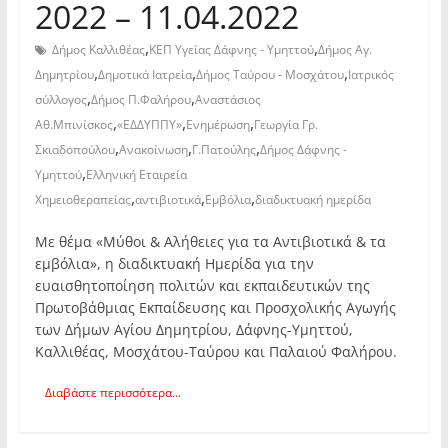
2022 – 11.04.2022
,
,
Δήμος Καλλιθέας
ΚΕΠ Υγείας Δάφνης - Υμηττού
Δήμος Αγ.
,
,
,
Δημητρίου
Δημοτικά Ιατρεία
Δήμος Ταύρου - Μοσχάτου
Ιατρικός
,
,
σύλλογος
Δήμος Π.Φαλήρου
Αναστάσιος
,
,
,
Αθ.Μπινίσκος
«ΕΔΔΥΠΠΥ»
Ενημέρωση
Γεωργία Γρ.
,
,
,
Σκιαδοπούλου
Ανακοίνωση
Γ.Πατούλης
Δήμος Δάφνης -
,
Υμηττού
Ελληνική Εταιρεία
,
,
,
Χημειοθεραπείας
αντιβιοτικά
Εμβόλια
διαδικτυακή ημερίδα
Με θέμα «Μύθοι & Αλήθειες για τα Αντιβιοτικά & τα
εμβόλια», η διαδικτυακή Ημερίδα για την
ευαισθητοποίηση πολιτών και εκπαιδευτικών της
Πρωτοβάθμιας Εκπαίδευσης και Προσχολικής Αγωγής
των Δήμων Αγίου Δημητρίου, Δάφνης-Υμηττού,
Καλλιθέας, Μοσχάτου-Ταύρου και Παλαιού Φαλήρου.
Διαβάστε περισσότερα...