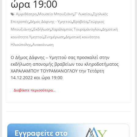
ώρα 19:00
,
,
,
Αμφιθέατρο
Μουσείο Μπουζιάνη
Γ' Λυκείου
Σχολικές
,
,
,
Επιτροπές
Δήμος Δάφνης - Υμηττού
Βραβεία
Γεώργιος
,
,
,
Μπουζιάνης
Εκδήλωση
Χαράλαμπος Τουραμάνογλου
Δημοτική
,
,
κοινότητα Υμηττού
Ενημέρωση
Δημοτική κοινότητα
,
Ηλιούπολης
Ανακοίνωση
Ο Δήμος Δάφνης – Υμηττού σας προσκαλεί στην
εκδήλωση απονομής βραβείων του κληροδοτήματος
ΧΑΡΑΛΑΜΠΟΥ ΤΟΥΡΑΜΑΝΟΓΛΟΥ την Τετάρτη
14.12.2022 και ώρα 19:00
Διαβάστε περισσότερα...