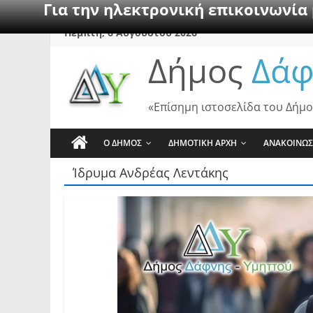
Για την ηλεκτρονική επικοινωνία
Skip
Πέμπτη, 6 Αυγούστου 2026
to
Δήμος
Δάφ
content
«Επίσημη ιστοσελίδα του Δήμο
Ο ΔΗΜΟΣ
ΔΗΜΟΤΙΚΗ ΑΡΧΗ
ΑΝΑΚΟΙΝΩΣ
Ίδρυμα Ανδρέας Λεντάκης