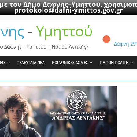
 με τον Δήμο Δάφνης–Υμηττού, χρησιμοπ
protokolo@dafni-ymittos.gov.gr
νης
-
Υμηττού
Δάφνη
29
υ Δάφνης – Υμηττού | Νομού Αττικής»
ΕΙΣ
ΤΕΛΕΥΤΑΙΑ ΝΕΑ
ΚΟΙΝΩΝΙΚΕΣ ΔΟΜΕΣ
ΓΙΑ ΤΟΝ ΠΟΛΙΤΗ