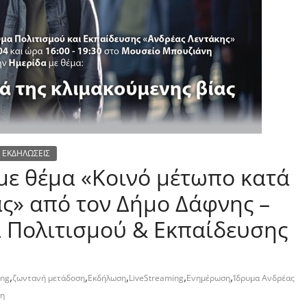
ΕΚΔΗΛΩΣΕΙΣ
ε θέμα «Κοινό μέτωπο κατά
ας» από τον Δήμο Δάφνης –
α Πολιτισμού & Εκπαίδευσης
,
,
,
,
,
ing
ζωντανή μετάδοση
Εκδήλωση
LiveStreaming
Ενημέρωση
Ίδρυμα Ανδρέας
νη