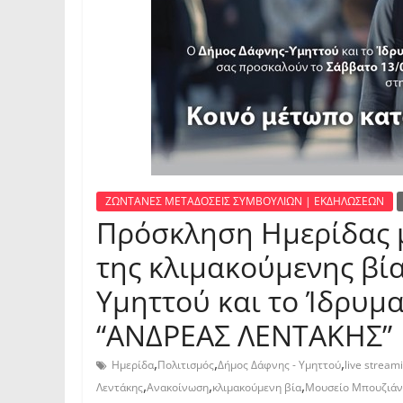
ΖΩΝΤΑΝΕΣ ΜΕΤΑΔΟΣΕΙΣ ΣΥΜΒΟΥΛΙΩΝ | ΕΚΔΗΛΩΣΕΩΝ
Πρόσκληση Ημερίδας μ
της κλιμακούμενης βί
Υμηττού και το Ίδρυμ
“ΑΝΔΡΕΑΣ ΛΕΝΤΑΚΗΣ”
,
,
,
Ημερίδα
Πολιτισμός
Δήμος Δάφνης - Υμηττού
live stream
,
,
,
Λεντάκης
Ανακοίνωση
κλιμακούμενη βία
Μουσείο Μπουζιά