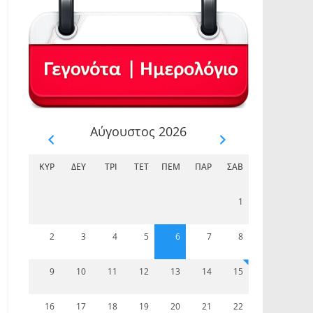
Αύγουστος 2026
ΚΥΡ
ΔΕΥ
ΤΡΊ
ΤΕΤ
ΠΈΜ
ΠΑΡ
ΣΆΒ
1
2
3
4
5
6
7
8
9
10
11
12
13
14
15
16
17
18
19
20
21
22