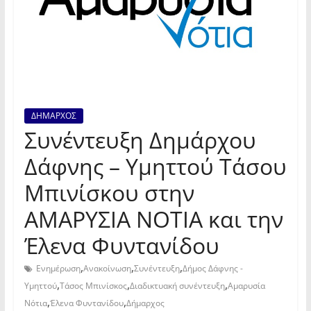
ΔΗΜΑΡΧΟΣ
Συνέντευξη Δημάρχου
Δάφνης – Υμηττού Τάσου
Μπινίσκου στην
ΑΜΑΡΥΣΙΑ ΝΟΤΙΑ και την
Έλενα Φυντανίδου
,
,
,
Ενημέρωση
Ανακοίνωση
Συνέντευξη
Δήμος Δάφνης -
,
,
,
Υμηττού
Τάσος Μπινίσκος
Διαδικτυακή συνέντευξη
Αμαρυσία
,
,
Νότια
Έλενα Φυντανίδου
Δήμαρχος