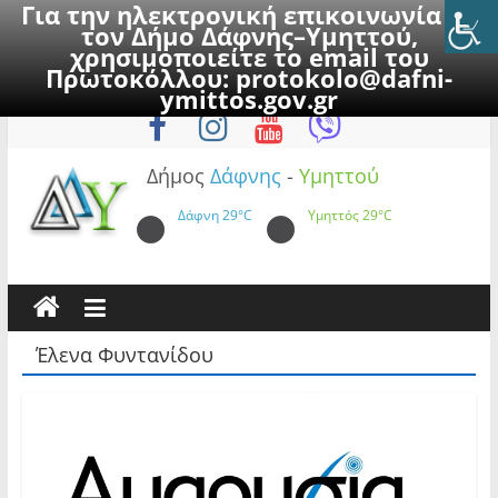
Για την ηλεκτρονική επικοινωνία με
τον Δήμο Δάφνης–Υμηττού,
χρησιμοποιείτε το email του
Πρωτοκόλλου:
protokolo@dafni-
Skip
Παρασκευή, 7 Αυγούστου 2026
ymittos.gov.gr
to
content
Δήμος
Δάφνης
-
Υμηττού
Δάφνη
29°C
Υμηττός
29°C
Έλενα Φυντανίδου