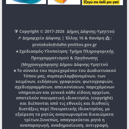
🔰 Copyright © 2017-2026
Δήμος Δάφνης-Υμηττού
📌 Δημαρχείο Δάφνης | Έλλης 16 & Κανάρη 📩 :
protokolo@dafni-ymittos.gov.gr
🔹Σχεδιασμός-Υλοποίηση:
Τμήμα Πληροφορικής
Προγραμματισμού & Οργάνωσης
(Μηχανογράφηση)
Δήμου Δάφνης-Υμηττού
🔸Το σύνολο του περιεχομένου του Διαδικτυακού
Τόπου μας, συμπεριλαμβανομένων, των
κειμένων, ειδήσεων, γραφικών, φωτογραφιών,
σχεδιαγραμμάτων, απεικονίσεων, παρεχόμενων
υπηρεσιών και γενικά κάθε είδους αρχείων,
αποτελούν πνευματική ιδιοκτησία, (copyright)
και διέπονται από τις εθνικές και διεθνείς
διατάξεις περί Πνευματικής Ιδιοκτησίας, με
εξαίρεση τα ρητώς αναγνωρισμένα δικαιώματα
τρίτων.
Συνεπώς, απαγορεύεται ρητά η
αναπαραγωγή, αναδημοσίευση, αντιγραφή,